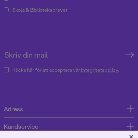
Skola & Biblioteksbrevet
Klicka här för att acceptera vår
Integritetspolicy.
Adress
Adress
Kundservice
08-769 88 00
×