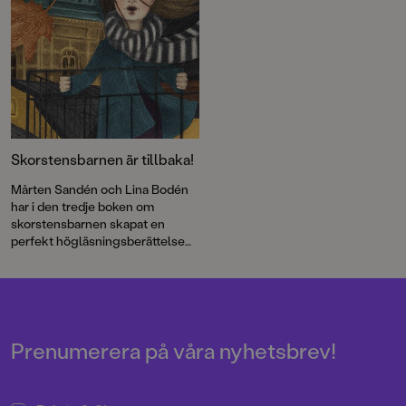
Skorstensbarnen är tillbaka!
Mårten Sandén och Lina Bodén
har i den tredje boken om
skorstensbarnen skapat en
perfekt högläsningsberättelse
för höstmörkret.
Prenumerera på våra nyhetsbrev!