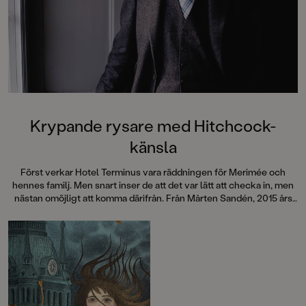
Krypande rysare med Hitchcock-
känsla
Först verkar Hotel Terminus vara räddningen för Merimée och
hennes familj. Men snart inser de att det var lätt att checka in, men
nästan omöjligt att komma därifrån. Från Mårten Sandén, 2015 års
Astrid Lindgren-pristagare, kommer en berättelse med krypande
stämning som garanterat ger rysningar längs ryggraden.