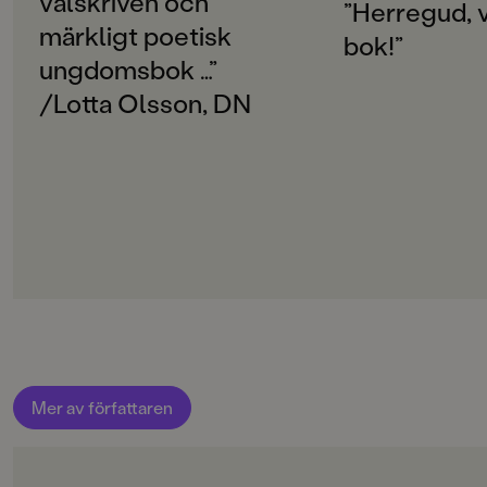
välskriven och
SPRÅK
”Herregud, v
Svenska
märkligt poetisk
bok!”
ungdomsbok …”
PUBLICERINGSDATUM
2016-09-16
/Lotta Olsson, DN
Produktion
Produktdetaljer
ISBN
9789129702873
FORMAT
Häftad
,
Inbunden
,
Mer av författaren