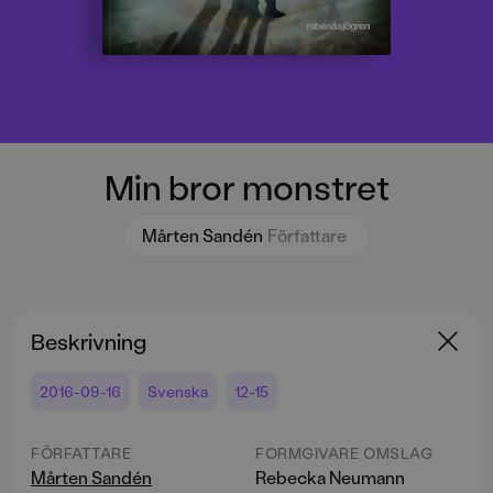
Min bror monstret
Mårten Sandén
Författare
Beskrivning
2016-09-16
Svenska
12-15
FÖRFATTARE
FORMGIVARE OMSLAG
Mårten Sandén
Rebecka Neumann