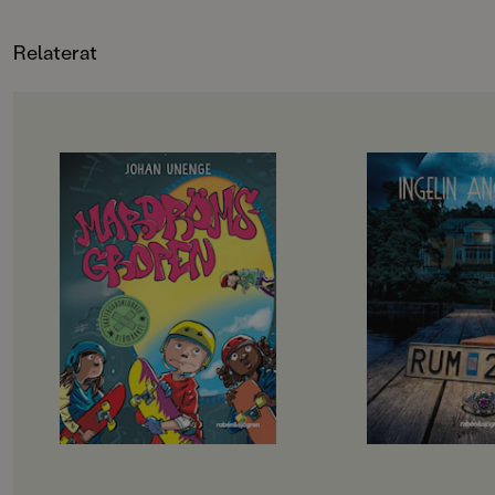
och illustratör, är själv skejtare och
vet precis hur det känns när man
sparkar ifrån och rullar i väg de där
Relaterat
allra första gångerna.
OM BOKEN
OM BOKEN
Rillo och hans kompisar i
”Välskriven, lättläs
Skateboardklubben Blåmärket har
och trovärdig”
en plan: att bli stans coolaste
Dagens Nyheter
skejtare. De har gjort en lista på
Det börjar som en
svåra skejtgrejer som de måste klara
med bad och sol och s
av, målet är att till sist klara av
men snart börjar my
Mardrömsgropen, skateparkens
hända. Varför hände
största utmaning. Problemet är
konstiga saker i ru
bara att ingen av dem riktigt vågar
som Meja, Bea och El
… Samtidigt dyker en tjej på
kollot. Varför försvi
sparkcykel upp i kvarteret. Hon
saker på nätterna? 
plaskar genom vattenpölar, skrattar
gå upp alldeles av si
högt och verkar ha hur roligt som
vem är den vitklädd
helst. Måste hon ha så himla kul
bara Bea kan se?Ing
jämt? Fattar hon inte att hela
rysare är oändligt ä