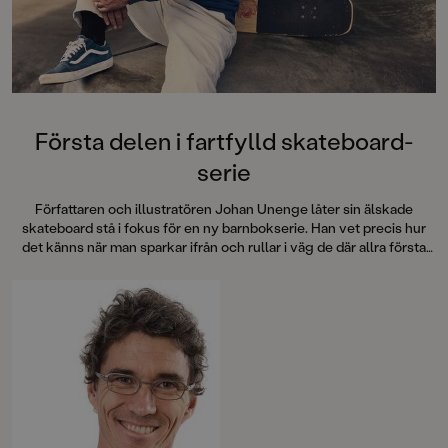
Första delen i fartfylld skateboard-
serie
Författaren och illustratören Johan Unenge låter sin älskade
skateboard stå i fokus för en ny barnbokserie. Han vet precis hur
det känns när man sparkar ifrån och rullar i väg de där allra första
gångerna – och hur det är att ibland inte våga. Premiär för
Skateboardklubben Blåmärket!