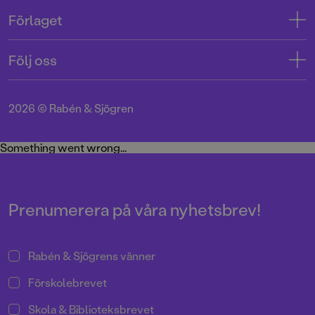
Kontakta oss
Förlaget
Tryckerigatan 4
Kundservice
Om oss
103 12 Stockholm
Följ oss
Användarvillkor intressenter
Jobba hos oss
Org.nr: 556045-7748
Användarvillkor nyhetsbrev
Facebook
Manus
2026
©
Rabén & Sjögren
Integritetspolicy
Instagram
Medarbetare
Cookie Policy
Twitter
Something went wrong...
Miljö och hållbarhet
Pressrum
Prenumerera på våra nyhetsbrev!
Rabén & Sjögrens vänner
Förskolebrevet
Skola & Biblioteksbrevet