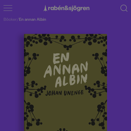
Böcker
/
En annan Albin