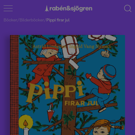
Böcker
/
Bilderböcker
/
Pippi firar jul