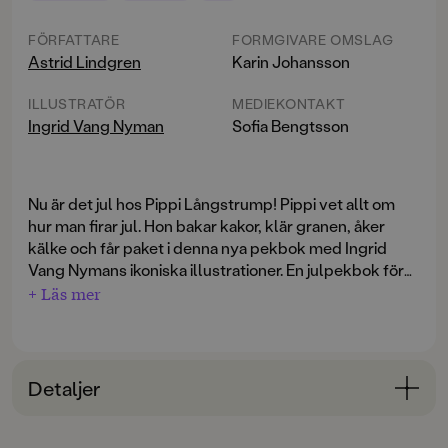
FÖRFATTARE
FORMGIVARE OMSLAG
Astrid Lindgren
Karin Johansson
ILLUSTRATÖR
MEDIEKONTAKT
Ingrid Vang Nyman
Sofia Bengtsson
Nu är det jul hos Pippi Långstrump! Pippi vet allt om
hur man firar jul. Hon bakar kakor, klär granen, åker
kälke och får paket i denna nya pekbok med Ingrid
Vang Nymans ikoniska illustrationer. En julpekbok för
de yngsta läsarna. Ett mysigt sätt att närma sig julen
+ Läs mer
och de klassiska sakerna som hör julen till för de
yngsta barnen.
Detaljer
Bokinformation