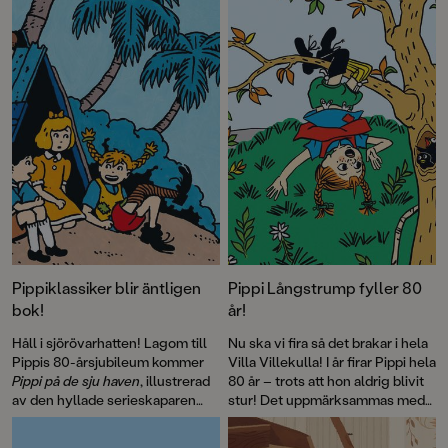
Kalla kriget på 80-talet. Pocketutgåvan avslutas med efterord av
Laurie Halse Anderson, 2023 års mottagare av Astrid Lindgren
Memorial Award, som vi även publicerar här.
Pippiklassiker blir äntligen
Pippi Långstrump fyller 80
bok!
år!
Håll i sjörövarhatten! Lagom till
Nu ska vi fira så det brakar i hela
Pippis 80-årsjubileum kommer
Villa Villekulla! I år firar Pippi hela
Pippi på de sju haven
, illustrerad
80 år – trots att hon aldrig blivit
av den hyllade serieskaparen
stur! Det uppmärksammas med
Fabian Göranson. Astrid
flera böcker, däribland David
Lindgren skrev ursprungligen
Sundins
Känner du Astrid