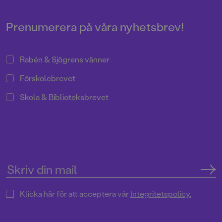
har återigen skapat fenomenala
bilder till Astrid Lindgrens
berättelse.
Prenumerera på våra nyhetsbrev!
Rabén & Sjögrens vänner
Förskolebrevet
Skola & Biblioteksbrevet
Klicka här för att acceptera vår
Integritetspolicy.