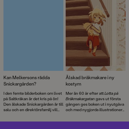
detta roliga sjörövaräventyr som
Lindgren
och en
ett filmmanus 1970. Men det här
genomillustrerad version av
är första gången som
Pippi på de sju haven
.
berättelsen blir bok.
Kan Melkersons rädda
Älskad bråkmakare i ny
Snickargården?
kostym
I den femte bilderboken om livet
Mer än 60 år efter att
Lotta på
på Saltkråkan är det kris på ön!
Bråkmakargatan
gavs ut första
Den älskade Snickargården är till
gången ges boken ut i nyutgåva
salu och en direktörsfamilj vill
och med nygjorda illustrationer
köpa tomten för att riva och
av hyllade Cecilia Heikkilä.
bygga en bungalow …
Illustratören Maria Nilsson Thore