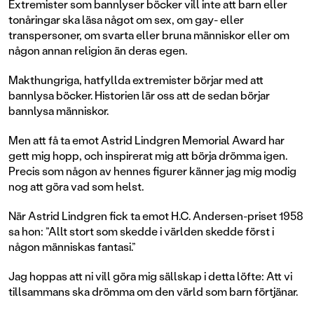
Extremister som bannlyser böcker vill inte att barn eller
tonåringar ska läsa något om sex, om gay- eller
transpersoner, om svarta eller bruna människor eller om
någon annan religion än deras egen.
Makthungriga, hatfyllda extremister börjar med att
bannlysa böcker. Historien lär oss att de sedan börjar
bannlysa människor.
Men att få ta emot Astrid Lindgren Memorial Award har
gett mig hopp, och inspirerat mig att börja drömma igen.
Precis som någon av hennes figurer känner jag mig modig
nog att göra vad som helst.
När Astrid Lindgren fick ta emot H.C. Andersen-priset 1958
sa hon: ”Allt stort som skedde i världen skedde först i
någon människas fantasi.”
Jag hoppas att ni vill göra mig sällskap i detta löfte: Att vi
tillsammans ska drömma om den värld som barn förtjänar.