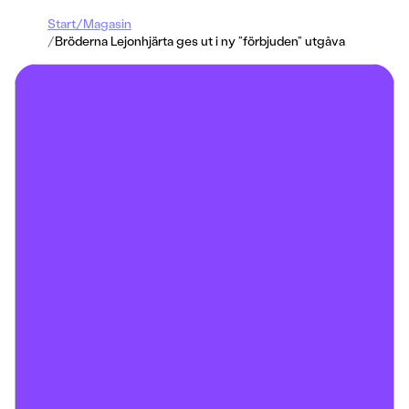
Start
/
Magasin
/
Bröderna Lejonhjärta ges ut i ny ”förbjuden” utgåva