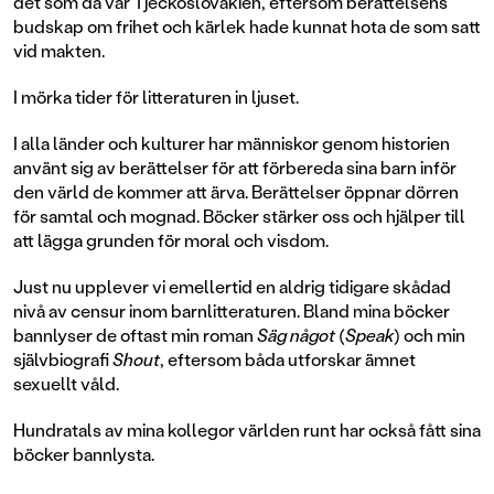
det som då var Tjeckoslovakien, eftersom berättelsens
budskap om frihet och kärlek hade kunnat hota de som satt
vid makten.
I mörka tider för litteraturen in ljuset.
I alla länder och kulturer har människor genom historien
använt sig av berättelser för att förbereda sina barn inför
den värld de kommer att ärva. Berättelser öppnar dörren
för samtal och mognad. Böcker stärker oss och hjälper till
att lägga grunden för moral och visdom.
Just nu upplever vi emellertid en aldrig tidigare skådad
nivå av censur inom barnlitteraturen. Bland mina böcker
bannlyser de oftast min roman
Säg något
(
Speak
) och min
självbiografi
Shout
, eftersom båda utforskar ämnet
sexuellt våld.
Hundratals av mina kollegor världen runt har också fått sina
böcker bannlysta.