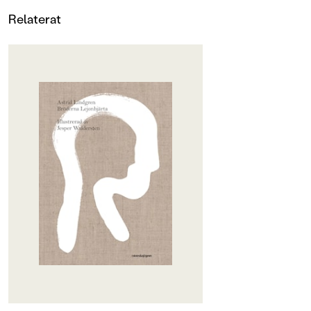
Relaterat
OM BOKEN
Skorpans bror Jonathan har
berättat om landet Nangijala, dit
man kommer när man dör. För
Skorpan är sjuk och ska dö.
"I Nangijala får man vara med om
äventyr från morgon till kväll",
säger Jonathan. "För det är i
Nangijala som alla sagor händer."
Några dagar senare brinner det i
huset där de bor och Jonathan dör
själv.Och tänka sig, precis som
Johathan lovat så ses de i Nangijala.
Fast allt är inte underbart i
sagornas och lägereldarnas land. På
andra sidan bergen ligger