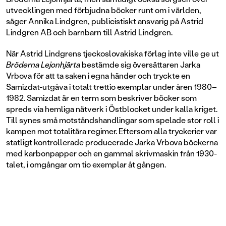
utvecklingen med förbjudna böcker runt om i världen,
säger Annika Lindgren, publicistiskt ansvarig på Astrid
Lindgren AB och barnbarn till Astrid Lindgren.
När Astrid Lindgrens tjeckoslovakiska förlag inte ville ge ut
Bröderna Lejonhjärta
bestämde sig översättaren Jarka
Vrbova för att ta saken i egna händer och tryckte en
Samizdat-utgåva i totalt trettio exemplar under åren 1980–
1982. Samizdat är en term som beskriver böcker som
spreds via hemliga nätverk i Östblocket under kalla kriget.
Till synes små motståndshandlingar som spelade stor roll i
kampen mot totalitära regimer. Eftersom alla tryckerier var
statligt kontrollerade producerade Jarka Vrbova böckerna
med karbonpapper och en gammal skrivmaskin från 1930-
talet, i omgångar om tio exemplar åt gången.