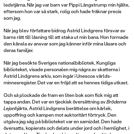
ledstjärna. När jag var barn var Pippi Långstrump min hjälte,
eftersom hon var så stark, rolig och hade fräknar precis
som jag.
När jag blev författare bidrog Astrid Lindgrens försvar av
barns rätt till läsning till att staka ut min bana. Hon formade
den känsla av ansvar som jag känner inför mina läsare och
deras familjer.
När jag besökte Sveriges nationalbibliotek, Kungliga
biblioteket, visade personalen mig några av skatterna i
Astrid Lindgrens arkiv, som ingår i Unescos världs­
minnesregister. Det var en fröjd att se hennes tidiga utkast.
Och så plockade de fram en liten bok som fick mig att
tappa andan. Det var en tjeckisk översättning av
Bröderna
Lejonhjärta
, Astrid Lindgrens berättelse om kärlek,
uppoffring och kampen mot auktoritärt förtryck. Den
utgåva jag såg på biblioteket var en samizdat. Den hade
översatts, kopierats och delats under jord och i hemlighet, i