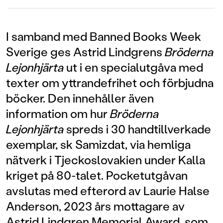
I samband med Banned Books Week
Sverige ges Astrid Lindgrens
Bröderna
Lejonhjärta
ut i en specialutgåva med
texter om yttrandefrihet och förbjudna
böcker. Den innehåller även
information om hur
Bröderna
Lejonhjärta
spreds i 30 handtillverkade
exemplar, sk Samizdat, via hemliga
nätverk i Tjeckoslovakien under Kalla
kriget på 80-talet. Pocketutgåvan
avslutas med efterord av Laurie Halse
Anderson, 2023 års mottagare av
Astrid Lindgren Memorial Award, som