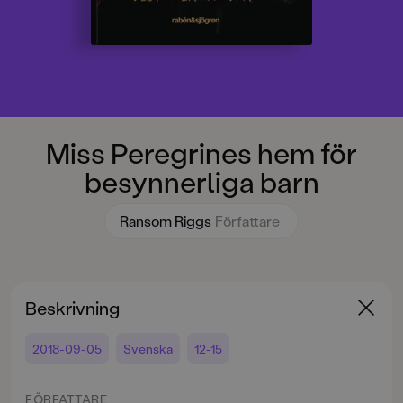
Miss Peregrines hem för
besynnerliga barn
Ransom Riggs
Författare
Beskrivning
2018-09-05
Svenska
12-15
FÖRFATTARE