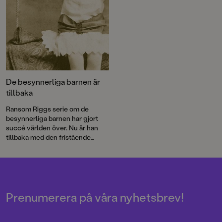
De besynnerliga barnen är
tillbaka
Ransom Riggs serie om de
besynnerliga barnen har gjort
succé världen över. Nu är han
tillbaka med den fristående
fortsättningen Dagarnas karta,
där nya faror väntar. Historien
illustreras, precis som i de
tidigare böckerna, av
egendomliga vintagefotografier
som han fyndade med sin
Prenumerera på våra nyhetsbrev!
mormor.