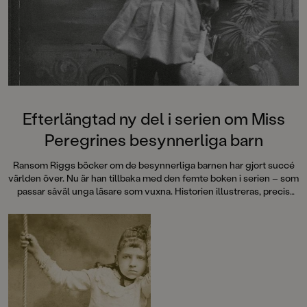
Efterlängtad ny del i serien om Miss
Peregrines besynnerliga barn
Ransom Riggs böcker om de besynnerliga barnen har gjort succé
världen över. Nu är han tillbaka med den femte boken i serien – som
passar såväl unga läsare som vuxna. Historien illustreras, precis
som i de tidigare böckerna, av märkliga fotografier som författaren
fyndade med sin mormor.