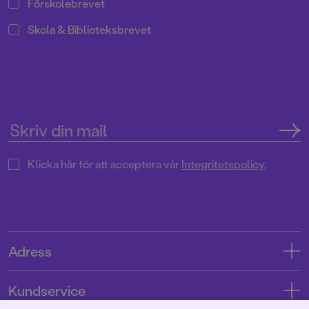
Förskolebrevet
Skola & Biblioteksbrevet
Klicka här för att acceptera vår
Integritetspolicy.
Adress
Adress
Kundservice
08-769 88 00