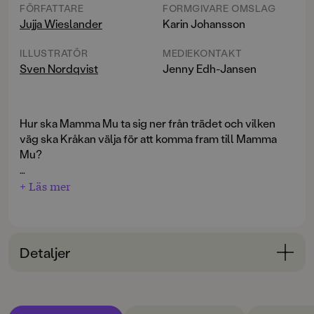
FÖRFATTARE
FORMGIVARE OMSLAG
Jujja Wieslander
Karin Johansson
ILLUSTRATÖR
MEDIEKONTAKT
Sven Nordqvist
Jenny Edh-Jansen
Hur ska Mamma Mu ta sig ner från trädet och vilken
väg ska Kråkan välja för att komma fram till Mamma
Mu?
Följ med Mamma Mu och Kråkan in i kluriga och snåriga
+ Läs mer
labyrinter. 24 sidor med labyrinter för stora och små.
Detaljer
Bokinformation
ÅLDERSGRUPP