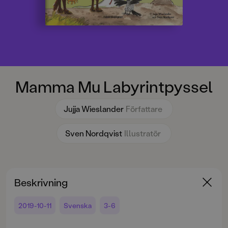
Mamma Mu Labyrintpyssel
Jujja Wieslander
Författare
Sven Nordqvist
Illustratör
Beskrivning
2019-10-11
Svenska
3-6