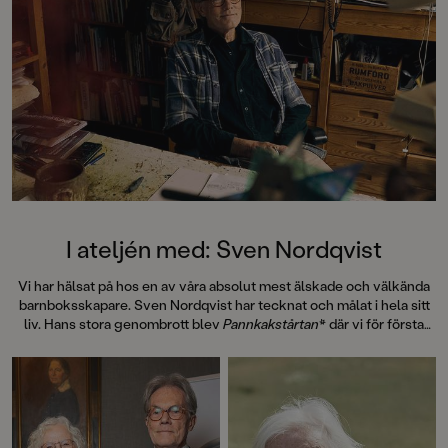
I ateljén med: Sven Nordqvist
Vi har hälsat på hos en av våra absolut mest älskade och välkända
barnboksskapare. Sven Nordqvist har tecknat och målat i hela sitt
liv. Hans stora genombrott blev
Pannkakstårtan
* där vi för första
gången möter gubben Pettson och hans katt Findus. 1990 blev
Mamma Mu och Kråkan
av Jujja och Tomas Wieslander årets
julkalender i radio. Det var Sven som ritade papperskalendern, en
fantasiväckande bild på Kråkans bo. Här inleddes ett samarbete
som skrivit in sig som ett av barnlitteraturens främsta och mest
självklara. I år uppmärksammades Sven och Jujja med en kunglig