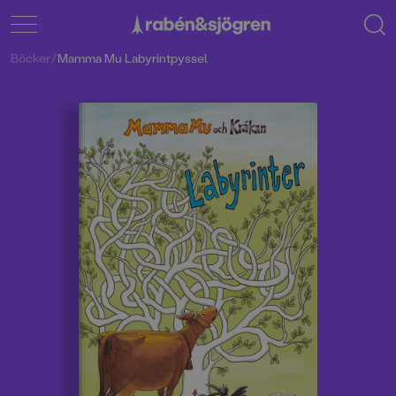
Böcker
/
Mamma Mu Labyrintpyssel