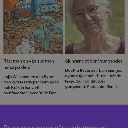
”Har man en vän ska man
Sjungandet bor i gungandet
hälsa på den.”
De allra flesta små barn sjunger,
nynnar, tjoar och diktar – när de
Jujja Wieslanders och Sven
leker. Sjungandet bor i
Nordqvists radarpar Mamma Mu
gungandet. Poetandet finns i
och Kråkan har varit
spretandet med armar och ben
barnfavoriter i över 30 år. Den
och med orden som ska
nya bilderboken
Mamma Mu blir
formuleras, skriver Jujja
ledsen
är en varm berättelse om
Wieslander.
vänskap och försoning.
Prenumerera på våra nyhetsbrev!