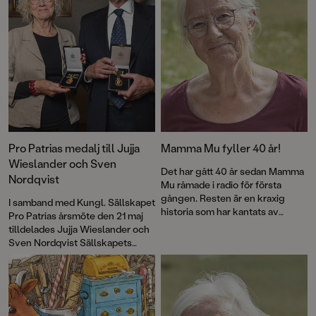
medalj!
Pro Patrias medalj till Jujja
Mamma Mu fyller 40 år!
Wieslander och Sven
Det har gått 40 år sedan Mamma
Nordqvist
Mu råmade i radio för första
gången. Resten är en kraxig
I samband med Kungl. Sällskapet
historia som har kantats av
Pro Patrias årsmöte den 21 maj
försäljningssuccé, roliga visor
tilldelades Jujja Wieslander och
och priser – och framför allt
Sven Nordqvist Sällskapets
kärlek till fantasin. Nu firas
guldmedalj För medborgerliga
jubileet med en ny pekbok:
förtjänster i 8:e storleken.
Kråkans kläder
.