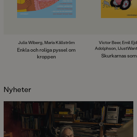
dagen utan att bli u
äventyret finns teste
pyssel som tar läsar
in i Skurkarnas skur
en bok som kombine
aktivitet på ett sätt
roligt, snabbt och hel
målgruppen.
Julia Wiberg, Maria Källström
Victor Beer, Emil Ej
Adolphson, IJustWant
Enkla och roliga pyssel om
Landeg
Skurkarnas so
kroppen
Nyheter