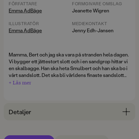
FÖRFATTARE
FORMGIVARE OMSLAG
Emma AdBåge
Jeanette Wigren
ILLUSTRATÖR
MEDIEKONTAKT
Emma AdBåge
Jenny Edh-Jansen
Mamma, Bert och jag ska vara på stranden hela dagen.
Vi bygger ett jättestort slott och i en sandgrop hittar vi
en skalbagge. Han ska heta Smulbert och han ska bo i
vårt sandslott. Det ska bli världens finaste sandslott
med snäckor på väggarna och skräp som tak. Men när
+ Läs mer
vi är färdiga och Smulbert till slut ska flytta in rör han
inte längre på sig.
Vi hittar Smulbert
handlar om en sommardag fylld av
Detaljer
lek och glädje, men också besvikelse och ilska.
Träffsäkert och lekfullt skildrar Emma Adbåge starka
Bokinformation
känslor och tvära kast mellan glädje och gråt. Hur
ÅLDERSGRUPP
hanterar man en död skalbagge samtidigt som man