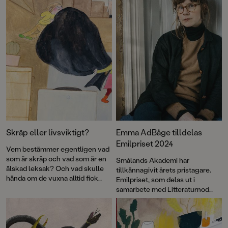
perspektiv – det lilla och det stora, det nära och det oändliga.
Skräp eller livsviktigt?
Emma AdBåge tilldelas
Emilpriset 2024
Vem bestämmer egentligen vad
som är skräp och vad som är en
Smålands Akademi har
älskad leksak? Och vad skulle
tillkännagivit årets pristagare.
hända om de vuxna alltid fick
Emilpriset, som delas ut i
som de ville? Flerfaldigt
samarbete med Litteraturnod
prisbelönta Emma AdBåge är
Vimmerby, går i år till Emma
tillbaka med bilderboken
Påsen
,
AdBåge.
där hon på sitt karaktäristiskt
underfundiga och pricksäkra vis