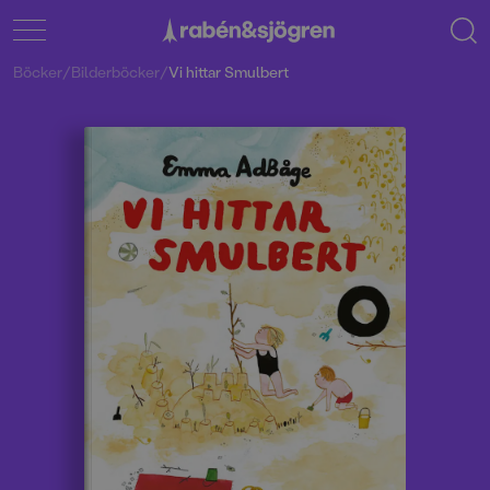
Böcker
/
Bilderböcker
/
Vi hittar Smulbert