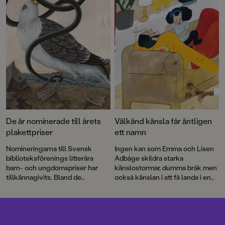
synar vuxenvärlden.
De är nominerade till årets
Välkänd känsla får äntligen
plakettpriser
ett namn
Nomineringarna till Svensk
Ingen kan som Emma och Lisen
biblioteksförenings litterära
Adbåge skildra starka
barn- och ungdomspriser har
känslostormar, dumma bråk men
tillkännagivits. Bland de
också känslan i att få landa i en
nominerade titlarna finns
Alla
mjuk famn när ilskan lagt sig.
äter alla
av Aron Landahl och
En
Äppelkänslan har de haft i sig
vän till tant Irene
av Ellen
sedan barnsben, en slags
Svedjeland och Elin Johansson
kombination av saknad och stark
med illustrationer av Emma
kärlek.