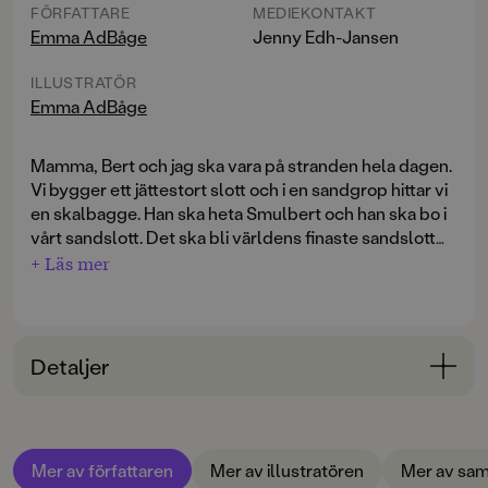
FÖRFATTARE
MEDIEKONTAKT
Emma AdBåge
Jenny Edh-Jansen
ILLUSTRATÖR
Emma AdBåge
Mamma, Bert och jag ska vara på stranden hela dagen.
Vi bygger ett jättestort slott och i en sandgrop hittar vi
en skalbagge. Han ska heta Smulbert och han ska bo i
vårt sandslott. Det ska bli världens finaste sandslott
med snäckor på väggarna och skräp som tak. Men när
+ Läs mer
vi är färdiga och Smulbert till slut ska flytta in rör han
inte längre på sig.
Vi hittar Smulbert
handlar om en sommardag fylld av
Detaljer
lek och glädje, men också besvikelse och ilska.
Träffsäkert och lekfullt skildrar Emma Adbåge starka
Bokinformation
känslor och tvära kast mellan glädje och gråt. Hur
ÅLDERSGRUPP
hanterar man en död skalbagge samtidigt som man
Mer av författaren
Mer av illustratören
Mer av sam
3-6
hittar ett efterlängtat kex i sanden?