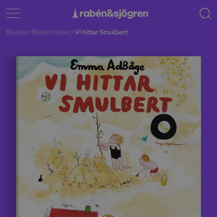
Böcker
/
Bilderböcker
/
Vi hittar Smulbert