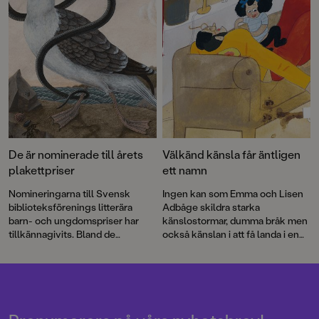
De är nominerade till årets
Välkänd känsla får äntligen
plakettpriser
ett namn
Nomineringarna till Svensk
Ingen kan som Emma och Lisen
biblioteksförenings litterära
Adbåge skildra starka
barn- och ungdomspriser har
känslostormar, dumma bråk men
tillkännagivits. Bland de
också känslan i att få landa i en
nominerade titlarna finns
Alla
mjuk famn när ilskan lagt sig.
äter alla
av Aron Landahl och
En
Äppelkänslan har de haft i sig
vän till tant Irene
av Ellen
sedan barnsben, en slags
Svedjeland och Elin Johansson
kombination av saknad och stark
med illustrationer av Emma
kärlek.
Adbåge.