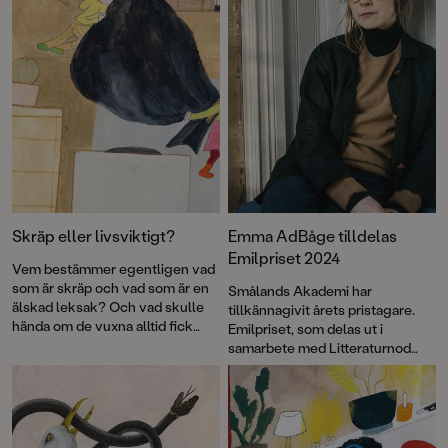
Skräp eller livsviktigt?
Emma AdBåge tilldelas
Emilpriset 2024
Vem bestämmer egentligen vad
som är skräp och vad som är en
Smålands Akademi har
älskad leksak? Och vad skulle
tillkännagivit årets pristagare.
hända om de vuxna alltid fick
Emilpriset, som delas ut i
som de ville? Flerfaldigt
samarbete med Litteraturnod
prisbelönta Emma AdBåge är
Vimmerby, går i år till Emma
tillbaka med bilderboken
Påsen
,
AdBåge.
där hon på sitt karaktäristiskt
underfundiga och pricksäkra vis
synar vuxenvärlden.