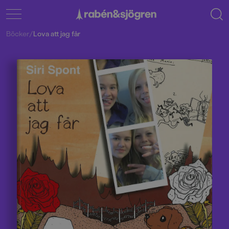
Böcker
/
Lova att jag får