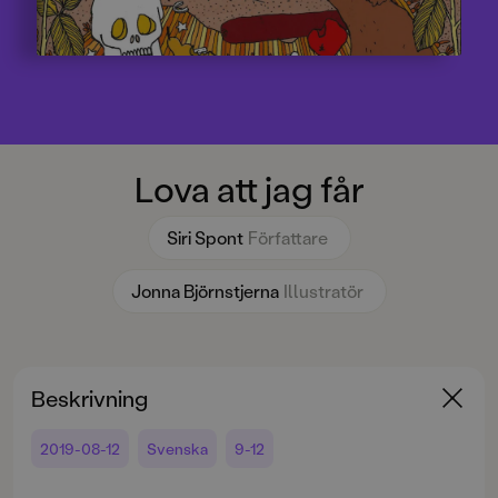
Lova att jag får
Siri Spont
Författare
Jonna Björnstjerna
Illustratör
Beskrivning
2019-08-12
Svenska
9-12