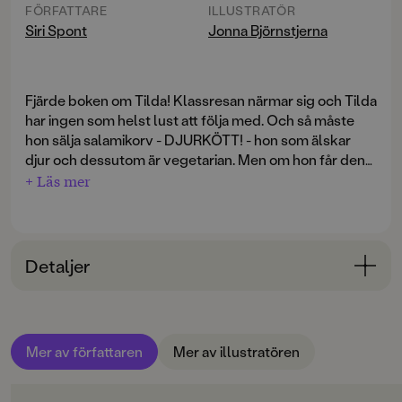
FÖRFATTARE
ILLUSTRATÖR
Siri Spont
Jonna Björnstjerna
Fjärde boken om Tilda! Klassresan närmar sig och Tilda
har ingen som helst lust att följa med. Och så måste
hon sälja salamikorv - DJURKÖTT! - hon som älskar
djur och dessutom är vegetarian. Men om hon får den
där valpen, världens sötaste, då kommer allt bli
+ Läs mer
toppen. Tills det visar sig att den söta valpen kissar
överallt och till och med tuggar i sig hennes nya
festskor. Lika fnissigt, träffsäkert och fartfyllt som
vanligt. Fjärde boken om Tilda - serien som blivit en
Detaljer
favorit på mellanstadiet.
Bokinformation
ÅLDERSGRUPP
Mer av författaren
Mer av illustratören
9-12
ORIGINALSPRÅK