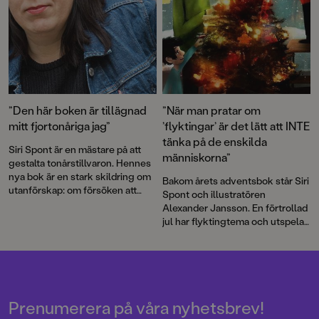
”Den här boken är tillägnad
”När man pratar om
mitt fjortonåriga jag”
’flyktingar’ är det lätt att INTE
tänka på de enskilda
Siri Spont är en mästare på att
människorna”
gestalta tonårstillvaron. Hennes
nya bok är en stark skildring om
Bakom årets adventsbok står Siri
utanförskap: om försöken att
Spont och illustratören
behaga men inte räcka till, om att
Alexander Jansson. En förtrollad
tillhöra den samhällsklass som
jul har flyktingtema och utspelar
inte räknas, om att aldrig vara
sig i en betongförort som
förstahandsvalet. Och om
skimrar av värme och magi.
längtan efter att vara någon
annan, någon annanstans.
Prenumerera på våra nyhetsbrev!