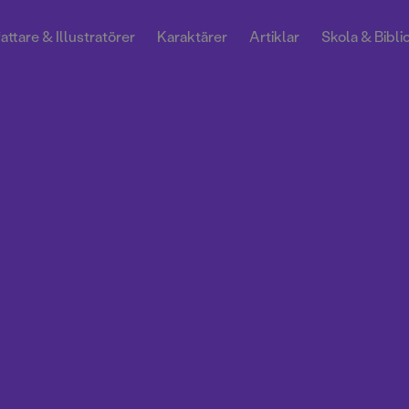
attare & Illustratörer
Karaktärer
Artiklar
Skola & Bibli