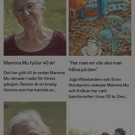
Mamma Mu fyller 40 år!
”Har man en vän ska man
hälsa på den.”
Det har gått 40 år sedan Mamma
Mu råmade i radio för första
Jujja Wieslanders och Sven
gången. Resten är en kraxig
Nordqvists radarpar Mamma Mu
historia som har kantats av
och Kråkan har varit
försäljningssuccé, roliga visor
barnfavoriter i över 30 år. Den
och priser – och framför allt
nya bilderboken
Mamma Mu blir
kärlek till fantasin. Nu firas
ledsen
är en varm berättelse om
jubileet med en ny pekbok:
vänskap och försoning.
Kråkans kläder
.