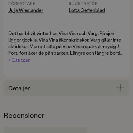
FÖRFATTARE
ILLUSTRATÖR
Jujja Wieslander
Lotta Geffenblad
Det har blivit vinter hos Vina Vina och Varg. På sjön
ligger tjock is. Vina Vina åker skridskor, Varg gillar inte
skridskor. Men att sitta på Vina Vinas spark är mysigt!
Fort, fort åker de på sparken. Längre och längre bort!
Det blir mörkare bland träden och plötsligt är de vilse.
+ Läs mer
Vilken tur att Varg har en sån bra nos att lukta med!
Snart känner han doften av godis och då är hemma inte
så långt borta.
Detaljer
Vina Vinas vinter
är fjärde boken om Vina Vina och Varg.
Ett spännande vinteräventyr för de yngsta.
Bokinformation
ÅLDERSGRUPP
Recensioner
0-3
ORIGINALSPRÅK