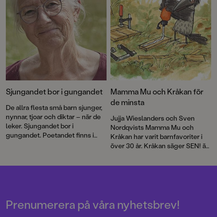
Sjungandet bor i gungandet
Mamma Mu och Kråkan för
de minsta
De allra flesta små barn sjunger,
nynnar, tjoar och diktar – när de
Jujja Wieslanders och Sven
leker. Sjungandet bor i
Nordqvists Mamma Mu och
gungandet. Poetandet finns i
Kråkan har varit barnfavoriter i
spretandet med armar och ben
över 30 år. Kråkan säger SEN! är
och med orden som ska
en ny, underfundig berättelse för
formuleras, skriver Jujja
de allra yngsta läsarna.
Wieslander.
Prenumerera på våra nyhetsbrev!