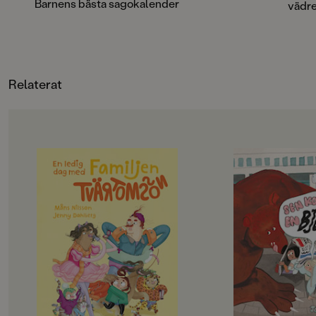
Barnens bästa sagokalender
vädre
Sjöberg, Catarina Kruusval, Ebba
Forslind, Ellen Karlsson, Laura Di
Francesco, Ulf Löfgren, Katarina Kuick,
Johanna Kristiansson, Poul Ströyer,
Lotta Geffenblad, Sanna Borell
Relaterat
OM BOKEN
OM BOKEN
Det här är familjen Tvärtomsson -
Jempa och jag är väl
en helt vanlig familj som har
typ. Hennes mamma
kalsongerna utanpå byxorna,
Hawaii, och så har 
precis som alla andra. Det är helg
häftiga saker. Radio
och då ska familjen hitta på något
lasersvärd och en eg
riktigt roligt, bestämmer barnen.
Men det passar aldrig
Det blir storstädning! NEEEEJ,
alla häftiga saker.
skriker föräldrarna, de vill gå till
– Det går inte nu, fö
badhuset och dinosauriemuseum!
städat, säger Jempa.
Okej, suckar barnen, men först
på landet.
måste föräldrarna få på sig skor och
Jempa är också helt 