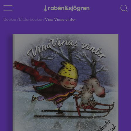
Böcker
/
Bilderböcker
/
Vina Vinas vinter