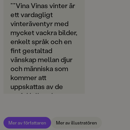
Svenska
””Vina Vinas vinter är
ett vardagligt
SPRÅK
Svenska
vinteräventyr med
mycket vackra bilder,
PUBLICERINGSDATUM
2020-10-02
enkelt språk och en
fint gestaltad
INLÄSARE
vänskap mellan djur
Jujja Wieslander
och människa som
Produktion
kommer att
Produktdetaljer
uppskattas av de
små. Helhetsbetyg:
ISBN
9789129727067
4” /BTJ
FORMAT
Inbunden
,
,
Mer av författaren
Mer av illustratören