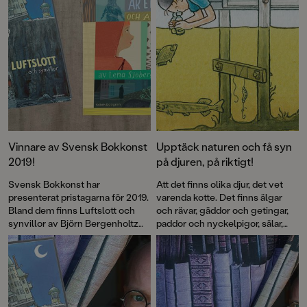
Vinnare av Svensk Bokkonst
Upptäck naturen och få syn
2019!
på djuren, på riktigt!
Svensk Bokkonst har
Att det finns olika djur, det vet
presenterat pristagarna för 2019.
varenda kotte. Det finns älgar
Bland dem finns Luftslott och
och rävar, gäddor och getingar,
synvillor av Björn Bergenholtz
paddor och nyckelpigor, sälar,
och Min syster är ett spöke av
maskar, kråkor, fjärilar och många
Lena Sjöberg.
fler. Men hur får man se dem i
verkligheten? Det vet Björn
Bergenholtz som i en ny bok
delar med sig av sina bästa tips.