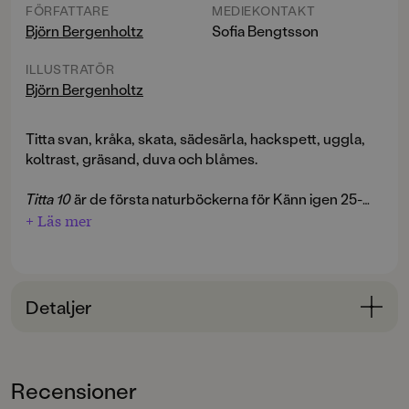
FÖRFATTARE
MEDIEKONTAKT
Björn Bergenholtz
Sofia Bengtsson
ILLUSTRATÖR
Björn Bergenholtz
Titta svan, kråka, skata, sädesärla, hackspett, uggla,
koltrast, gräsand, duva och blåmes.
Titta 10
är de första naturböckerna för Känn igen 25-
läsarnas småsyskon. En första, ännu enklare,
+ Läs mer
introduktion till djuren och växterna omkring oss.
Naturböcker på riktigt, men på riktigt små läsares nivå.
Böcker som tidigt väcker lusten till naturen!
Detaljer
Bokinformation
ÅLDERSGRUPP
Recensioner
0-3