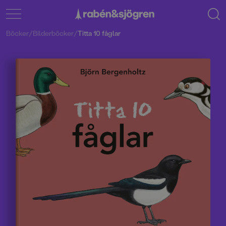
Böcker
/
Bilderböcker
/
Titta 10 fåglar