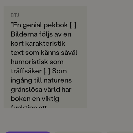
ORIGINALSPRÅK
Svenska
BTJ
”En genial pekbok […]
SPRÅK
Bilderna följs av en
Svenska
kort karakteristik
SERIE
text som känns såväl
Titta 10
humoristisk som
PUBLICERINGSDATUM
träffsäker […] Som
2021-03-12
ingång till naturens
Produktion
gränslösa värld har
boken en viktig
Produktdetaljer
funktion att
ISBN
9789129732023
fylla. Helhetsbetyg:
5.” Uno Nilsson
FORMAT