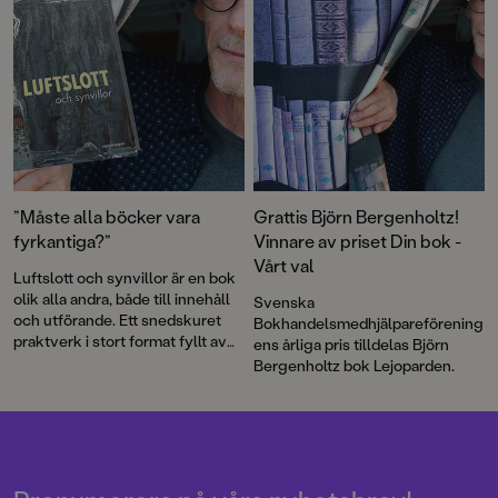
”Måste alla böcker vara
Grattis Björn Bergenholtz!
fyrkantiga?”
Vinnare av priset Din bok -
Vårt val
Luftslott och synvillor är en bok
olik alla andra, både till innehåll
Svenska
och utförande. Ett snedskuret
Bokhandelsmedhjälpareförening
praktverk i stort format fyllt av
ens årliga pris tilldelas Björn
tankeväckande bilder i Björn
Bergenholtz bok Lejoparden.
Bergenholtz omisskännliga stil.