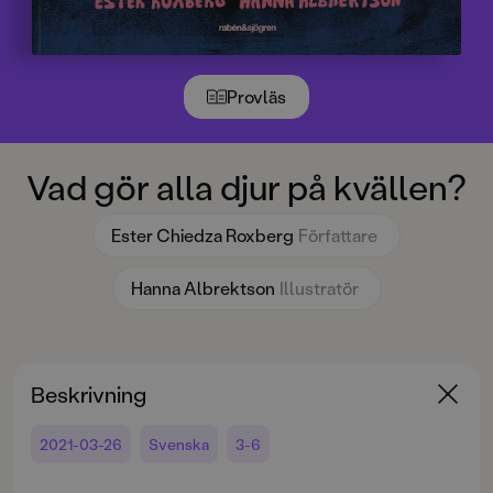
Provläs
Vad gör alla djur på kvällen?
Ester Chiedza Roxberg
Författare
Hanna Albrektson
Illustratör
Beskrivning
2021-03-26
Svenska
3-6