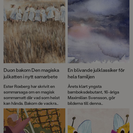
Duon bakom Den magiska
En blivande julklassiker för
julkatten i nytt samarbete
hela familjen
Ester Roxberg har skrivit en
Årets klart yngsta
sommarsaga om en magisk
barnboksdebutant, 16-åriga
sommarnatt där vad som helst
Maximilian Svensson, gör
kan hända. Bakom de vackra
bilderna till denna
akvarellerna står den
stämningsfulla julsaga av
uppmärksammade konstnären
författaren Ester Roxberg. Den
Maximilian Svensson.
magiska julkatten är en påkostad
presentbok som passar perfekt
som julklapp – med