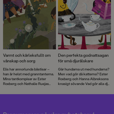
trollbindande vintermålningar.
Varmt och kärleksfullt om
Den perfekta godnattsagan
vänskap och sorg
för små djurälskare
Elis har annorlunda bästisar –
Går hundarna ut med hundarna?
han är helst med granntanterna.
Men vad gör då katterna? Ester
Mina tantkompisar av Ester
Roxberg och Hanna Albreksons
Roxberg och Nathalie Ruejas
knasigt sövande Vad gör alla djur
Jonson är en ömsint berättelse
på kvällen? är den perfekta
om vänskap över
godnattsagan.
generationsgränserna, som går
rakt in i hjärtat.