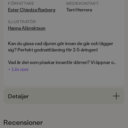
FÖRFATTARE
MEDIEKONTAKT
Ester Chiedza Roxberg
Terri Herrera
ILLUSTRATÖR
Hanna Albrektson
Kan du gissa vad djuren gör innan de går och lägger
sig? Perfekt godnattläsning för 2-5-åringen!
Vad är det som plaskar innanför dörren? Vi öppnar och
tittar in. Aha! Det är bara grodorna som tar ett skumbad
+ Läs mer
innan läggning. Men vad är det som låter innanför
nästa dörr? Titta! Det är hararna som tittar på film för
stora barn. Varför gurglar det inne hos ekorren? Är det
tandborstning på gång?
Detaljer
I
Vad gör alla djur på kvällen?
får du kika in hos djuren
Bokinformation
och se vad de har för sig precis innan läggdags.
ÅLDERSGRUPP
Kanske gör de samma saker som du, eller något helt
Recensioner
3-6
annat?