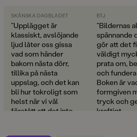
ORIGINALSPRÅK
Ester Roxberg, uppmärksammad författare, och Hanna
Svenska
SKÅNSKA DAGBLADET
BTJ
Albrektson har skapat en både knasig och mysig bok
att läsa tillsammans på kvällen, perfekt för alla små
”Upplägget är
”Bildernas a
SPRÅK
och stora djurälskare.
klassiskt, avslöjande
spännande d
Svenska
ljud låter oss gissa
gör att det f
PUBLICERINGSDATUM
vad som händer
väldigt myck
2021-03-26
bakom nästa dörr,
prata om, 
Produktion
tillika på nästa
och fundera 
Produktdetaljer
uppslag, och det kan
Boken är va
bli hur tokroligt som
formgiven m
ISBN
9789129732153
helst när vi väl
tryck och g
förstått att det inte
kraftigt
FORMAT
Inbunden
,
handlar om att
papper. Hel
faktiskt veta vad
g: 4.” Jan H