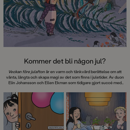
denna galet kaosiga och
medryckande bilderbok." - Erika
Hallhagen tipsar om årets bästa
böcker för barn och unga i
SvD"Mycket underhållande,
särskilt att rutscha med i Jenny
Dahlbergs bilder som inte sitter still
en enda sekund. På vartenda
uppslag finns tusen detaljer att
upptäcka. Inte minst delikat är att
följa familjens hund på dess
Kommer det bli någon jul?
sniffande äventyr." - Pia Huss,
DN"En bok som kommer att locka
Veckan före julafton
är en varm och tänkvärd berättelse om att
till skratt hos såväl små som stora." -
vänta, längta och skapa magi av det som finns i juletider. Av duon
BTJ.
Elin Johansson och Ellen Ekman som tidigare gjort succé med
Hemma hela sommaren
och
Veckan före barnbidraget
.