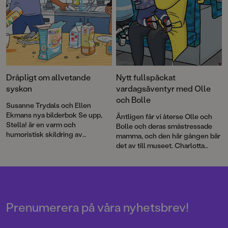
Dråpligt om allvetande
Nytt fullspäckat
syskon
vardagsäventyr med Olle
och Bolle
Susanne Trydals och Ellen
Ekmans nya bilderbok Se upp,
Äntligen får vi återse Olle och
Stella! är en varm och
Bolle och deras småstressade
humoristisk skildring av
mamma, och den här gången bär
syskondynamik och hur tilliten
det av till museet. Charlotta
till en älskad storasyster kan ta
Lannebo fångar på pricken stök
en långt.
och tonläge, lugnet och
sekunderna innan bråk som
genom Ellen Ekmans
illustrationer kommer till liv. En
bok att läsa många gånger och
Prenumerera på våra nyhetsbrev!
bilder att titta länge på och
ständigt upptäcka något nytt i.