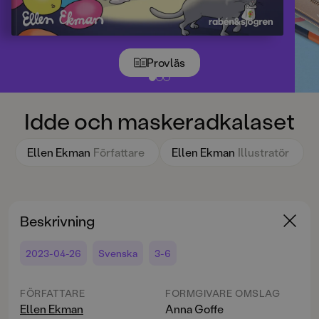
Provläs
Idde och maskeradkalaset
Ellen Ekman
Författare
Ellen Ekman
Illustratör
Beskrivning
2023-04-26
Svenska
3-6
FÖRFATTARE
FORMGIVARE OMSLAG
Ellen Ekman
Anna Goffe