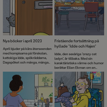
Nya böcker i april 2023
Fristående fortsättning på
hyllade ”Idde och Hajen”
April bjuder på kära återseenden
med kompisarna på förskolan,
Idde, den sexåriga ”crazy cat
kattokiga Idde, spökräddarna,
ladyn”, är tillbaka. Med sin
Dagspöket och många, många
karaktäristiska värme och humor
fler. Dessutom är humorgruppen
berättar Ellen Ekman om en
IJustWantToBeCool tillbaka med
bortsprungen katt som kommer
en ny skruvad bladvändare för
till rätta när Idde tar saken i egna
slukaråldern. Och Moa Backe
händer. Här möter läsaren många
Åstot, som gjorde en bejublad
av de riktiga
romandebut med Himlabrand, är
kattpersonligheterna från
aktuell med sin andra bok,
hennes egen Stockholmsförort.
Fjärilshjärta. Välkommen till en
fullmatad bokmånad!