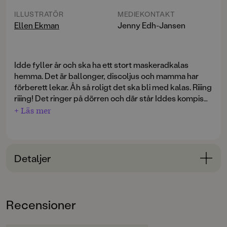
ILLUSTRATÖR
MEDIEKONTAKT
Ellen Ekman
Jenny Edh-Jansen
Idde fyller år och ska ha ett stort maskeradkalas
hemma. Det är ballonger, discoljus och mamma har
förberett lekar. Åh så roligt det ska bli med kalas. Riiing
riiing! Det ringer på dörren och där står Iddes kompis
Miriam utklädd till katt. Precis som Idde, men Miriam
+ Läs mer
har den fina kattdräkten från affären, dräkten som Idde
önskade sig men inte fick. Idde kan inte leka, inte
dansa, inte käka popcorn. Hon kan bara titta på Miriams
maskeraddräkt, den är otrolig. Hon blir så avundsjuk
Detaljer
att hon inte vet vad hon gör.
Bokinformation
ÅLDERSGRUPP
Recensioner
3-6