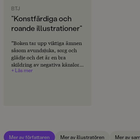
ORIGINALSPRÅK
Svenska
BTJ
”Konstfärdiga och
SPRÅK
roande illustrationer”
Svenska
SERIE
”Boken tar upp viktiga ämnen
Idde
såsom avundsjuka, sorg och
glädje och det är en bra
PUBLICERINGSDATUM
skildring av negativa känslor
2023-04-26
+ Läs mer
som kan användas som grund
för underlag till diskussion
LÄSORDNING
med barn. De fina
3
illustrationerna hjälper till att
visa hur känslor kan arta sig
INLÄSARE
och gör den lättförståelig även
Philomène Grandin
för små barn.” Emma Moritz
Produktion
Produktdetaljer
Mer av författaren
Mer av illustratören
Mer av sam