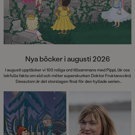
Nya böcker i augusti 2026
I augusti upptäcker vi 100 roliga ord tillsammans med Pippi, lär oss
lekfulla fakta om eld och möter superskurken Doktor Fruktansvärd.
Dessutom är det storslagen final för den hyllade serien
"Fruktansvärda grejer som ingen får veta". Succéboken
Cirkeln
fyller 15 år och det firar vi med att ge ut hela Engelsforstrilogin i
vackra jubileumsutgåvor med nya omslag och illustrerade
snittytor! Läs mer om dessa böcker – och många, många fler!