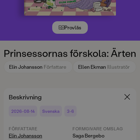
Provläs
Prinsessornas förskola: Ärten
Elin Johansson
Författare
Ellen Ekman
Illustratör
Beskrivning
2026-08-14
Svenska
3-6
FÖRFATTARE
FORMGIVARE OMSLAG
Elin Johansson
Saga Bergebo