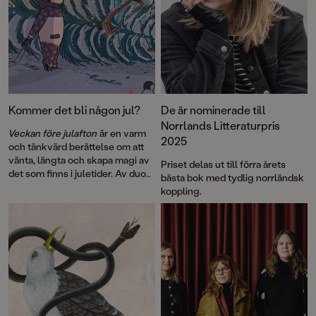
Kommer det bli någon jul?
De är nominerade till
Norrlands Litteraturpris
Veckan före julafton
är en varm
2025
och tänkvärd berättelse om att
vänta, längta och skapa magi av
Priset delas ut till förra årets
det som finns i juletider. Av duon
bästa bok med tydlig norrländsk
Elin Johansson och Ellen Ekman
koppling.
som tidigare gjort succé med
Hemma hela sommaren
och
Veckan före barnbidraget
.