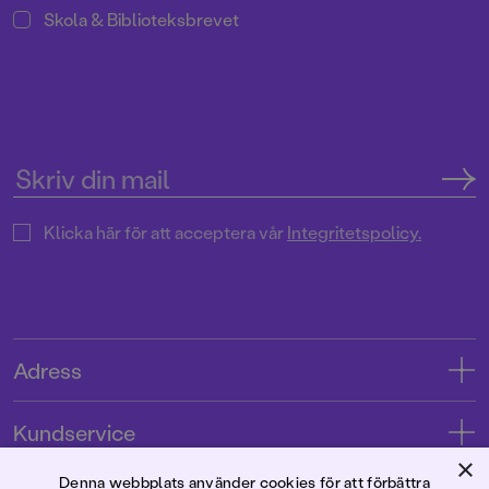
Skola & Biblioteksbrevet
Klicka här för att acceptera vår
Integritetspolicy.
Adress
Adress
Kundservice
08-769 88 00
×
Kontakta oss
Denna webbplats använder cookies för att förbättra