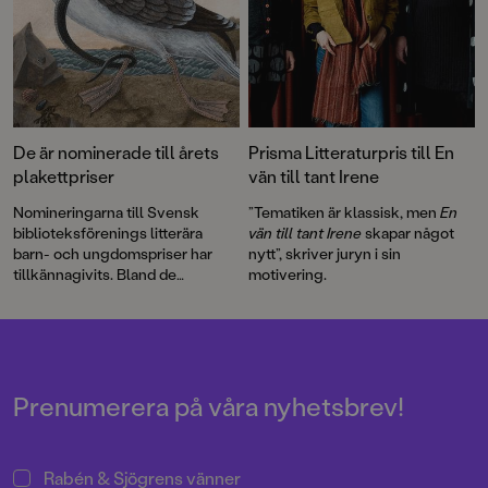
De är nominerade till årets
Prisma Litteraturpris till En
plakettpriser
vän till tant Irene
Nomineringarna till Svensk
”Tematiken är klassisk, men
En
biblioteksförenings litterära
vän till tant Irene
skapar något
barn- och ungdomspriser har
nytt”, skriver juryn i sin
tillkännagivits. Bland de
motivering.
nominerade titlarna finns
Alla
äter alla
av Aron Landahl och
En
vän till tant Irene
av Ellen
Svedjeland och Elin Johansson
med illustrationer av Emma
Adbåge.
Prenumerera på våra nyhetsbrev!
Rabén & Sjögrens vänner