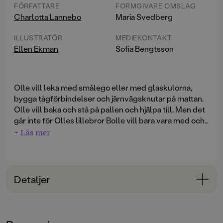
FÖRFATTARE
FORMGIVARE OMSLAG
Charlotta Lannebo
Maria Svedberg
ILLUSTRATÖR
MEDIEKONTAKT
Ellen Ekman
Sofia Bengtsson
Olle vill leka med smålego eller med glaskulorna,
bygga tågförbindelser och järnvägsknutar på mattan.
Olle vill baka och stå på pallen och hjälpa till. Men det
går inte för Olles lillebror Bolle vill bara vara med och
han är för liten.
+ Läs mer
Olle och Bolle är bröder
är Charlotta Lannebo och Ellen
Ekmans första gemensamma bilderbok om bröderna
och deras småstressade mamma. Charlotta fångar på
Detaljer
pricken stök och tonläge, lugnet och sekunderna
innan bråk som genom Ellen Ekmans illustrationer får
Bokinformation
kropp, smak och känsla. Bilder att titta länge på och en
ÅLDERSGRUPP
bok att läsa många gånger.