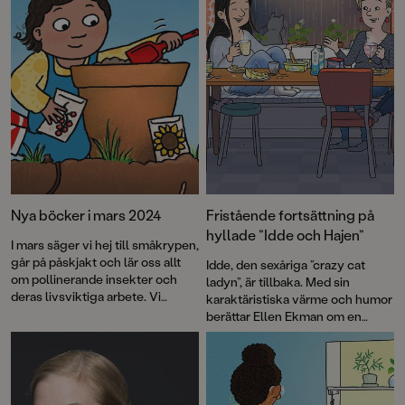
Nya böcker i mars 2024
Fristående fortsättning på
hyllade ”Idde och Hajen”
I mars säger vi hej till småkrypen,
går på påskjakt och lär oss allt
Idde, den sexåriga ”crazy cat
om pollinerande insekter och
ladyn”, är tillbaka. Med sin
deras livsviktiga arbete. Vi
karaktäristiska värme och humor
återser de älskade
berättar Ellen Ekman om en
spöksystrarna och möter
bortsprungen katt som kommer
Stephanie, Sven och de andra i
till rätta när Idde tar saken i egna
den avslutande delen om
händer. Här möter läsaren många
Skurkskolan. Och så får vi ta del
av de riktiga
av roliga, fina, pinsamma, knasiga
kattpersonligheterna från