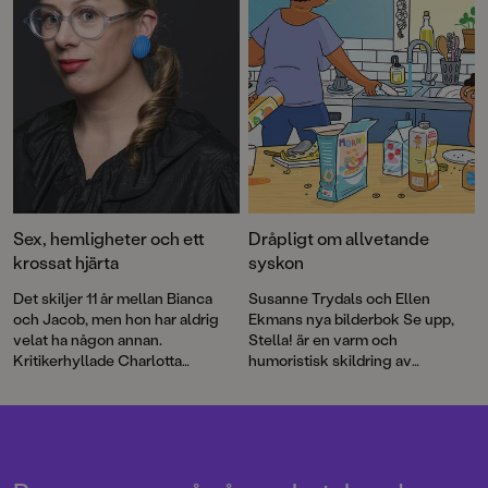
berättelser om att göra sexdebut.
hennes egen Stockholmsförort.
Sex, hemligheter och ett
Dråpligt om allvetande
krossat hjärta
syskon
Det skiljer 11 år mellan Bianca
Susanne Trydals och Ellen
och Jacob, men hon har aldrig
Ekmans nya bilderbok Se upp,
velat ha någon annan.
Stella! är en varm och
Kritikerhyllade Charlotta
humoristisk skildring av
Lannebos Ensamseglarna är en
syskondynamik och hur tilliten
berättelse om förbjuden kärlek
till en älskad storasyster kan ta
som tar över allt.
en långt.