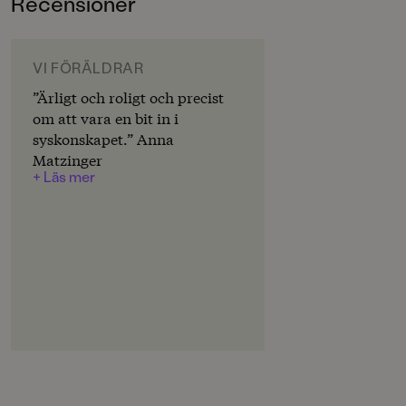
Recensioner
3-6
ORIGINALSPRÅK
Svenska
VI FÖRÄLDRAR
”Ärligt och roligt och precist
SPRÅK
om att vara en bit in i
Svenska
syskonskapet.” Anna
Matzinger
SERIE
+ Läs mer
Klumpe Dumpe
PUBLICERINGSDATUM
2024-03-08
Produktion
PAPPER
Arctic Matt
MILJÖMÄRKNING
Ja