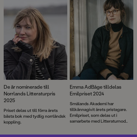
som tidigare gjort succé med
prisbelönta Emma AdBåge är
Hemma hela sommaren
och
tillbaka med bilderboken
Påsen
,
Veckan före barnbidraget
.
där hon på sitt karaktäristiskt
underfundiga och pricksäkra vis
synar vuxenvärlden.
De är nominerade till
Emma AdBåge tilldelas
Norrlands Litteraturpris
Emilpriset 2024
2025
Smålands Akademi har
tillkännagivit årets pristagare.
Priset delas ut till förra årets
Emilpriset, som delas ut i
bästa bok med tydlig norrländsk
samarbete med Litteraturnod
koppling.
Vimmerby, går i år till Emma
AdBåge.