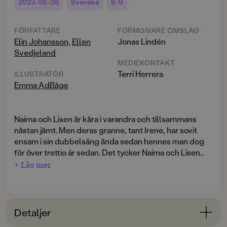
2023-06-08
Svenska
6-9
FÖRFATTARE
FORMGIVARE OMSLAG
Elin Johansson
,
Ellen
Jonas Lindén
Svedjeland
MEDIEKONTAKT
Terri Herrera
ILLUSTRATÖR
Emma AdBåge
Naima och Lisen är kära i varandra och tillsammans
nästan jämt. Men deras granne, tant Irene, har sovit
ensam i sin dubbelsäng ända sedan hennes man dog
för över trettio år sedan. Det tycker Naima och Lisen
känns sorgligt. De vill att tant Irene ska bli kär igen –
+ Läs mer
och de är fast beslutna att hjälpa henne! Ingen känner
Efter mycket planering och hemlighetsmakeri är det
tant Irene lika bra som de, och det finns nog ingen som
dags för första dejten, mellan tant Irene och
kan lika mycket om kärlek heller.
vaktmästaren Lasse. De sitter på en filt i ett hörn av
Detaljer
skolgården och Naima och Lisen övervakar det hela
från gungorna. Förhoppningsvis blir de snart kära i