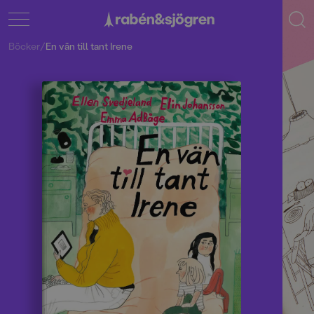
Böcker
/
En vän till tant Irene