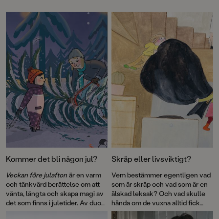
pinnar och promenader, medan fågeln ser vindar och vidder och
fisken djup och glitter. I rytmiska rim och fantastiska bilder utforskar
Lotta Olsson och Emma AdBåge hur världen ser ut ur olika djurs
perspektiv – det lilla och det stora, det nära och det oändliga.
Kommer det bli någon jul?
Skräp eller livsviktigt?
Veckan före julafton
är en varm
Vem bestämmer egentligen vad
och tänkvärd berättelse om att
som är skräp och vad som är en
vänta, längta och skapa magi av
älskad leksak? Och vad skulle
det som finns i juletider. Av duon
hända om de vuxna alltid fick
Elin Johansson och Ellen Ekman
som de ville? Flerfaldigt