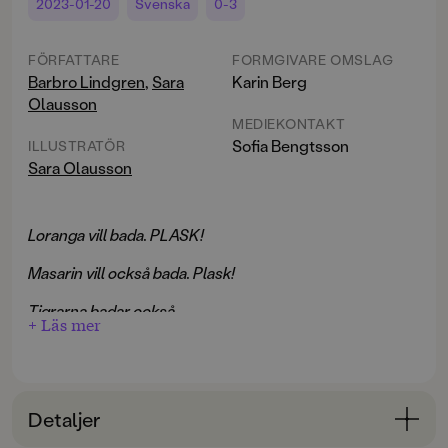
2023-01-20
Svenska
0-3
FÖRFATTARE
FORMGIVARE OMSLAG
Barbro Lindgren
,
Sara
Karin Berg
Olausson
MEDIEKONTAKT
Sofia Bengtsson
ILLUSTRATÖR
Sara Olausson
Loranga vill bada. PLASK!
Masarin vill också bada. Plask!
Tigrarna badar också.
+ Läs mer
Dartanjang vill inte bada.
Med färgstarka illustrationer och mitt i prick-humor får
Detaljer
vi möta de underbart knasiga favoriterna Loranga,
Masarin och Dartanjang i ett helt nytt format. Bilderna