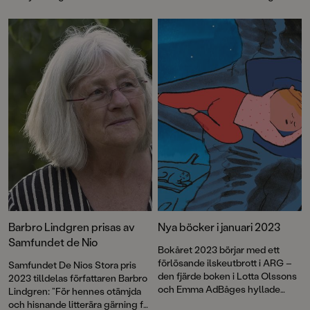
men i färg för en ännu mer sprakande läsupplevelse och med ett
nyskrivet efterord av Barbro Lindgren som vi publicerar här.
Dessutom berättar Helena Viale om arbetet med att färglägga
Barbros illustrationer!
Barbro Lindgren prisas av
Nya böcker i januari 2023
Samfundet de Nio
Bokåret 2023 börjar med ett
förlösande ilskeutbrott i ARG –
Samfundet De Nios Stora pris
den fjärde boken i Lotta Olssons
2023 tilldelas författaren Barbro
och Emma AdBåges hyllade
Lindgren: ”För hennes otämjda
känsloserie för små barn.
och hisnande litterära gärning för