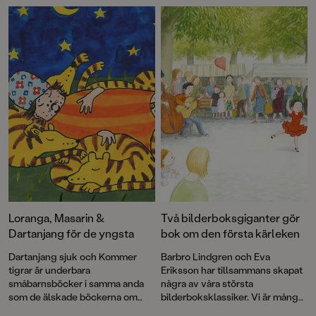
Dessutom kommer nya
alla åldrar.”
bilderböcker om de knasiga
favoriterna Loranga, Masarin och
Dartanjang, en flerfaldigt prisad
godnattsaga, klassiska visor,
tankeväckande dikter och
MYCKET mer!
Loranga, Masarin &
Två bilderboksgiganter gör
Dartanjang för de yngsta
bok om den första kärleken
Dartanjang sjuk och Kommer
Barbro Lindgren och Eva
tigrar är underbara
Eriksson har tillsammans skapat
småbarnsböcker i samma anda
några av våra största
som de älskade böckerna om
bilderboksklassiker. Vi är många
Max! Med korta meningar,
som skrattat med Max, njutit av