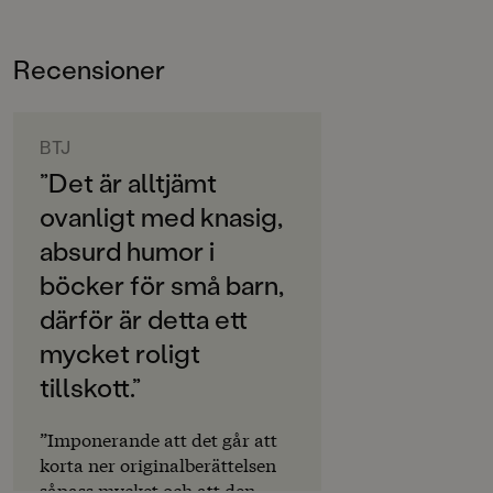
Bokinformation
är gjorda av Sara Olausson som även står bakom de
hyllade seriealbumen om Loranga. Texten är skriven i
ÅLDERSGRUPP
Recensioner
samarbete mellan Sara Olausson och Barbro Lindgren.
0-3
Läs också:
Masarin äter, Dartanjang sjuk, Kommer tigrar
ORIGINALSPRÅK
Svenska
BTJ
”Det är alltjämt
SPRÅK
ovanligt med knasig,
Svenska
absurd humor i
PUBLICERINGSDATUM
böcker för små barn,
2023-01-20
därför är detta ett
Produktion
mycket roligt
Produktdetaljer
tillskott.”
ISBN
”Imponerande att det går att
9789129741544
korta ner originalberättelsen
såpass mycket och att den