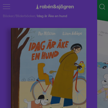
Böcker
/
Bilderböcker
/
Idag är Åke en hund