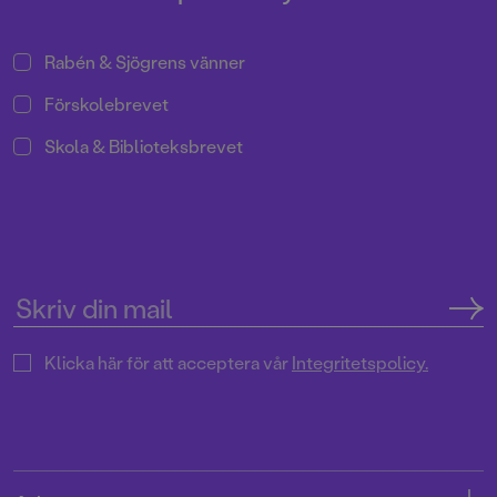
saker tillsammans med Laban
och Labolina och så sjunger vi
med Mamma Mu och Kråkan!
Rabén & Sjögrens vänner
Förskolebrevet
Skola & Biblioteksbrevet
Klicka här för att acceptera vår
Integritetspolicy.