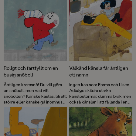
Roligt och fartfyllt om en
Välkänd känsla får äntligen
busig snöboll
ett namn
Äntligen kramsnö! Du vill göra
Ingen kan som Emma och Lisen
en snöboll, men vad vill
Adbåge skildra starka
snöbollen? Kanske kastas, bli allt
känslostormar, dumma bråk men
större eller kanske gå inomhus?
också känslan i att få landa i en
Drömduon Sara Villius och Lisen
mjuk famn när ilskan lagt sig.
Adbåge har skapat en bilderbok
Äppelkänslan har de haft i sig
med lika mycket igenkänning
sedan barnsben, en slags
som fantasi.
kombination av saknad och stark
kärlek.