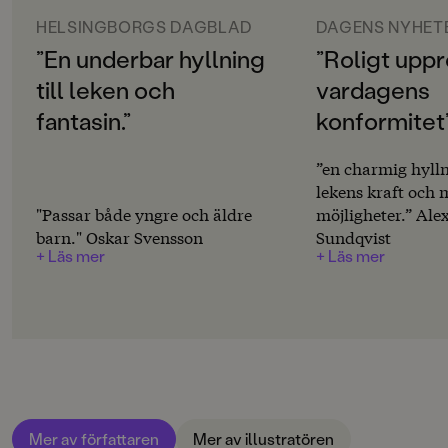
ORIGINALSPRÅK
bara ta och förstå.
Svenska
HELSINGBORGS DAGBLAD
DAGENS NYHET
”En underbar hyllning
”Roligt upp
SPRÅK
Per Nilsson och Lisen Adbåges böcker har på varsitt
till leken och
vardagens
Svenska
håll prisats och hyllats genom åren. Nu samarbetar
betar de igen på hundtema. Bland Nilssons och
fantasin.”
konformitet
PUBLICERINGSDATUM
Adbåges tidigare samarbeten finns böckerna
Tre
2023-06-02
(
2017),
Jag hatar kaniner blommor och barn
(2018),
”en charmig hyllni
Majken och Tassa
(2022).
lekens kraft och
Produktion
"Passar både yngre och äldre
möjligheter.” Al
barn." Oskar Svensson
Sundqvist
Produktdetaljer
+ Läs mer
+ Läs mer
ISBN
9789129742046
FORMAT
Inbunden
,
Mer av författaren
Mer av illustratören