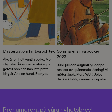
Mästerligt om fantasi och lek
Sommarens nya böcker
2023
Åke är en helt vanlig pojke. Men
idag äter Åke ur en matskål på
Juni, juli och augusti bjuder på
golvet och han kan inte prata.
massor av spännande läsning! Vi
Idag är Åke en hund. Ett nytt
möter Jack, Flora Wolf, Jojos
mästarmöte i text och bild av Per
deckarklubb, vännerna i Ingelin
Nilsson och Lisen Adbåge.
Angerborns Hjärtserie och
många, många fler. I en rad
faktaböcker får vi läsa om allt
från rymden och medeltiden till
återvinning och ponnyer. De små
lär sig motsatser och att jämföra
Prenumerera på våra nyhetsbrev!