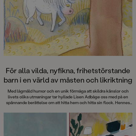
Dahlberg slår sina påsar ihop i
denna galet kaosiga och
medryckande bilderbok." - Erika
Hallhagen tipsar om årets bästa
böcker för barn och unga i
SvD"Mycket underhållande,
särskilt att rutscha med i Jenny
Dahlbergs bilder som inte sitter still
en enda sekund. På vartenda
uppslag finns tusen detaljer att
upptäcka. Inte minst delikat är att
följa familjens hund på dess
För alla vilda, nyfikna, frihetstörstande
sniffande äventyr." - Pia Huss,
barn i en värld av måsten och likriktning
DN"En bok som kommer att locka
till skratt hos såväl små som stora." -
Med lågmäld humor och en unik förmåga att skildra känslor och
BTJ.
livets olika utmaningar tar hyllade Lisen Adbåge oss med på en
spännande berättelse om att hitta hem och hitta sin flock. Hennes
illustrationer bjuder in till storslagna upplevelser och fångar
kampen mellan rädsla och mod – känslor som vi alla bär på, stora
som små.