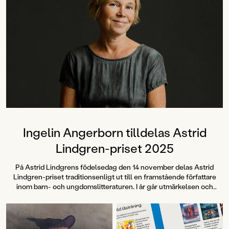
Ingelin Angerborn tilldelas Astrid
Lindgren-priset 2025
På Astrid Lindgrens födelsedag den 14 november delas Astrid
Lindgren-priset traditionsenligt ut till en framstående författare
inom barn- och ungdomslitteraturen. I år går utmärkelsen och
prissumman på 100 000 kronor till författaren Ingelin Angerborn.