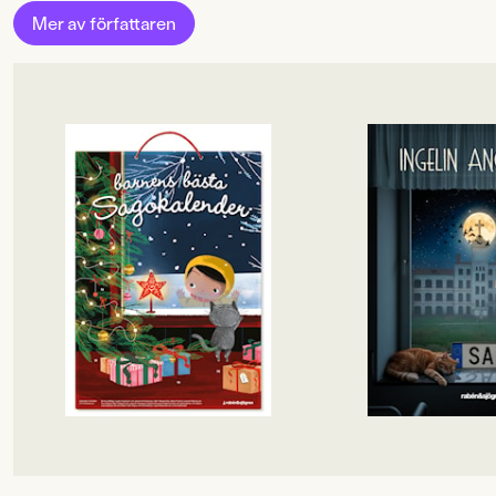
Inbunden
,
,
Mer av författaren
OM BOKEN
OM BOKEN
En sagokalender där älskade
Fristående uppföljar
klassiker samsas med nyare
”Ingelin Angerborn ä
favoriter – en berättelse om dagen
skicklig på att bygg
ända fram till julafton.
helt vanliga situatio
Bakom luckorna finns texter och
Dagens Nyheter”Det 
bilder från några av våra främsta
bra!”
barnboksskapare: Jujja Wieslander,
Barn&ungdomsboks
Emma Adbåge, Ingelin Angerborn,
det som tar Elviras 
Pernilla Stalfelt, Björn Bergenholtz,
hon håller på att s
Lennart Hellsing och många fler.En
var det egentligen h
generös och innehållsrik kalender
sjukhussängen bred
som blir en självklar del av julens
natt? Elvira vet inte
högläsning.
att hon cyklade omku
nu händer saker hon
förklara. Och att Dår
övergivna hospitale