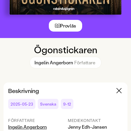
Provläs
Ögonstickaren
Ingelin Angerborn
Författare
Beskrivning
2025-05-23
Svenska
9-12
FÖRFATTARE
MEDIEKONTAKT
Ingelin Angerborn
Jenny Edh-Jansen