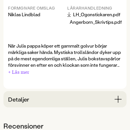
FORMGIVARE OMSLAG
LÄRARHANDLEDNING
Niklas Lindblad
LH_Ogonstickaren.pdf
Angerborn_Skrivtips.pdf
När Julis pappa köper ett gammalt golvur börjar
märkliga saker hända. Mystiska trollsländor dyker upp
på de mest egendomliga ställen, Julis bokstavspärlor
försvinner en efter en och klockan som inte fungerar
slår plötsligt tretton slag.
+ Läs mer
Tillsammans med sin bästa kompis Lovisa försöker Juli
ta reda på mer om klockans historia. Spåren leder till
en gåtfull urmakare och en gammal legend om olycka,
död och mörk magi. Vad är det egentligen för klocka
Detaljer
som Julis pappa har fått tag på?
Bokinformation
ÅLDERSGRUPP
Recensioner
9-12