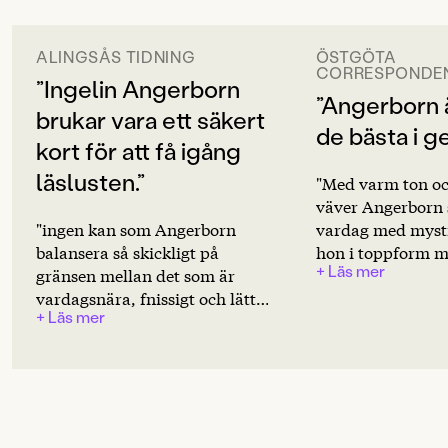
ORIGINALSPRÅK
Svenska
ALINGSÅS TIDNING
ÖSTGÖTA
CORRESPONDE
”Ingelin Angerborn
SPRÅK
”Angerborn 
brukar vara ett säkert
Svenska
de bästa i g
kort för att få igång
PUBLICERINGSDATUM
läslusten.”
"Med varm ton oc
2025-05-23
väver Angerbor
INLÄSARE
"ingen kan som Angerborn
vardag med mysti
Nadja Mirmiran
balansera så skickligt på
hon i toppform m
+ Läs mer
gränsen mellan det som är
stämning och äkt
Produktion
vardagsnära, fnissigt och lätt
bladvändare som t
+ Läs mer
att identifiera sig med och det
att Angerborn är 
Produktdetaljer
mörka och riktigt läskiga som
bästa i genren." 
ger kalla kårar längs
Ljungberg
ISBN
ryggraden." Kersti Westin
9789129748031
FORMAT