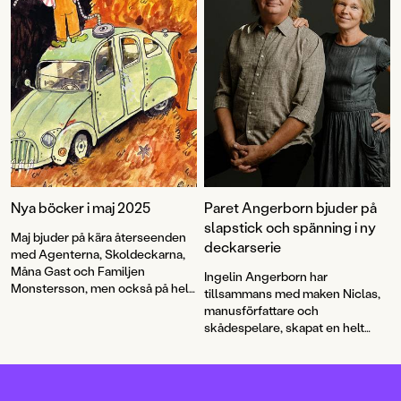
rätt halloweenstämning!
Nya böcker i maj 2025
Paret Angerborn bjuder på
slapstick och spänning i ny
Maj bjuder på kära återseenden
deckarserie
med Agenterna, Skoldeckarna,
Måna Gast och Familjen
Ingelin Angerborn har
Monstersson, men också på helt
tillsammans med maken Niclas,
nya bekantskaper som
manusförfattare och
Andromeda och de andra
skådespelare, skapat en helt
medlemmarna i UFO-klubben. I
ny deckarserie: "Världens
maj kommer också en
sämsta detektiver". Den första
normbrytande och livsviktig
boken i serien,
De blodiga
handbok för mellanstadiekillar
händerna
, bjuder på fniss, knas,