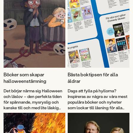
Böcker som skapar
Bästa boktipsen för alla
halloweenstämning
åldrar
Det börjar närma sig Halloween
Dags att fylla på hyllorna?
och läslov – den perfekta tiden
Inspireras av några av våra mest
för spännande, mysryslig och
populära böcker och nyheter
kanske till och med lite läskig
som lockar till läsning för alla
läsning. Här kommer våra bästa
åldrar.
boktips från årets utgivning, och
några gamla favoriter, för att
komma i