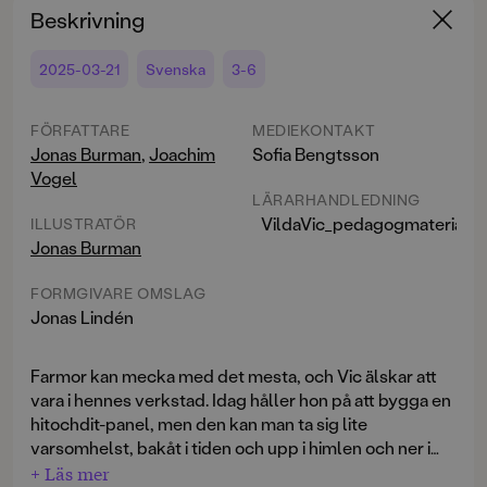
Beskrivning
2025-03-21
Svenska
3-6
FÖRFATTARE
MEDIEKONTAKT
Jonas Burman
,
Joachim
Sofia Bengtsson
Vogel
LÄRARHANDLEDNING
VildaVic_pedagogmaterial.p
ILLUSTRATÖR
Jonas Burman
FORMGIVARE OMSLAG
Jonas Lindén
Farmor kan mecka med det mesta, och Vic älskar att
vara i hennes verkstad. Idag håller hon på att bygga en
hitochdit-panel, men den kan man ta sig lite
varsomhelst, bakåt i tiden och upp i himlen och ner i
havsdjupen till exempel. Vic och farmor testar, farmor
+ Läs mer