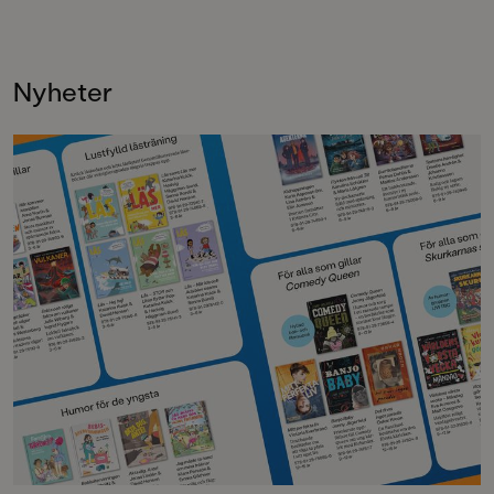
aning farligt. Glad
också:
Rysligt mysigt, Ha
inte tomten snart?Nu
Nyheter
igen!