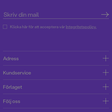
Klicka här för att acceptera vår
Integritetspolicy.
Adress
Adress
Kundservice
08-769 88 00
Kontakta oss
Förlaget
Tryckerigatan 4
Kundservice
Om oss
103 12 Stockholm
Följ oss
Användarvillkor intressenter
Jobba hos oss
Org.nr: 556045-7748
Användarvillkor nyhetsbrev
Facebook