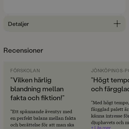
trycker på en stor röd knapp och POFF! far de iväg …
Vilda Vic är en ny fartfylld bokserie som blandar fakta
och äventyr på ett oemotståndligt sätt av duon tv-
journalisten Joachim Vogel och Halvan-tecknaren
Detaljer
Jonas Burman.
Bokinformation
ÅLDERSGRUPP
Recensioner
3-6
ORIGINALSPRÅK
Svenska
FÖRSKOLAN
JÖNKÖPINGS-P
”Vilken härlig
”Högt temp
SPRÅK
blandning mellan
och färgglad
Svenska
fakta och fiktion!”
SERIE
"Med högt tempo
Vilda Vic
färgglad palett är 
"Ett spännande äventyr med
känna intresse fö
en perfekt balans mellan fakta
PUBLICERINGSDATUM
djuphavets och 
och berättelse för att man ska
2025-03-21
+ Läs mer
verkstäders hemli