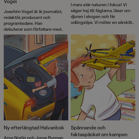
Vogel
I mars står naturen i fokus! Vi
säger hej till fåglarna, läser om
Joachim Vogel är är journalist,
djuren i skogen och får
redaktör, producent och
odlingstips. Vi möter en särskilt
programledare. Han
älskad tusenfoting och en liten
debuterar som författare med
vildhäst som tappat bort sin
bilderboken
Vilda Vic och
flock. Lena Sjöberg har skapat
världens djupaste havsdjup
som
en ljuvlig bok om mångas
han skapat tillsammans med sin
favoritårstid: våren. Dessutom
barndomsvän, illustratören
nya böcker av Oskar Kroon och
Jonas Burman.
Anna Jansson, och den första
boken i den helt nya serien om
Vilda Vic.
Ny efterlängtad Halvanbok
Spännande och
faktaspäckat om kampen
Arne Norlin och Jonas Burman