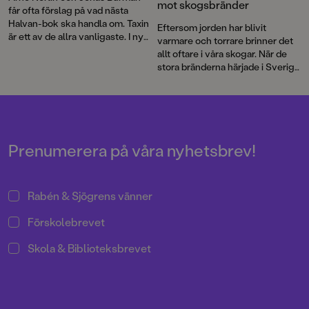
mot skogsbränder
får ofta förslag på vad nästa
Halvan-bok ska handla om. Taxin
Eftersom jorden har blivit
är ett av de allra vanligaste. I nya
varmare och torrare brinner det
Här kommer taxin
får vi följa
allt oftare i våra skogar. När de
chaufförernas omväxlande
stora bränderna härjade i Sverige
vardag och lära oss vad en
2018 uppstod idén att skapa en
hybridmotor är, hur en taxameter
faktabok för barn och låta Arne
funkar och hur den första
Norlins och Jonas Burmans
svenska taxin såg ut.
populära barnbokskaraktär
Halvan prova på
brandflygaryrket.
Prenumerera på våra nyhetsbrev!
Rabén & Sjögrens vänner
Förskolebrevet
Skola & Biblioteksbrevet