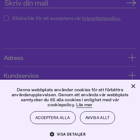
Klicka här för att acceptera vår
Integritetspolicy.
Adress
Adress
Kundservice
08-769 88 00
×
Kontakta oss
Denna webbplats använder cookies för att förbättra
Förlaget
användarupplevelsen. Genom att använda vår webbplats
Tryckerigatan 4
Kundservice
samtycker du till alla cookies i enlighet med vår
cookiepolicy.
Läs mer
Om oss
103 12 Stockholm
Följ oss
Användarvillkor intressenter
Jobba hos oss
ACCEPTERA ALLA
AVVISA ALLT
Org.nr: 556045-7748
Användarvillkor nyhetsbrev
Facebook
Manus
2026
©
Rabén & Sjögren
VISA DETALJER
Integritetspolicy
Instagram