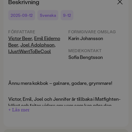
Beskrivning
2025-09-12
Svenska
9-12
FÖRFATTARE
FORMGIVARE OMSLAG
Victor Beer
,
Emil Ejdemo
Karin Johansson
Beer
,
Joel Adolphson
,
MEDIEKONTAKT
IJustWantToBeCool
Sofia Bengtsson
Ännu mera kokbok – galnare, godare, grymmare!
Victor, Emil, Joel och Jennifer är tillbaka i Matfighten-
köket och fajtas vidare om vem som kan göra den
+ Läs mer
godaste rätten på olika teman. Domare Ara övervakar
det hela och överraskar med att ge Victor vinsten för
en av hans rätter! Läsaren får också lära sig tillaga
Det fiskas, firas högtider och det vegetariska temat
sushiris och världens dyraste kött, veta vad en