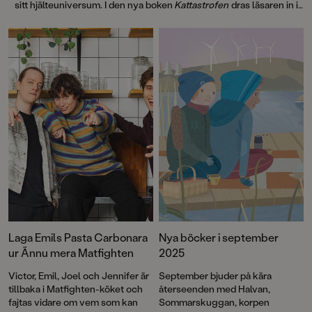
sitt hjälteuniversum. I den nya boken
Kattastrofen
dras läsaren in i
ett halsbrytande äventyr där världens farligaste laserpekare
riskerar att utlösa den ultimata katastrofen: miljarder katter på väg
mot Hjälteskolan.
Laga Emils Pasta Carbonara
Nya böcker i september
ur Ännu mera Matfighten
2025
Victor, Emil, Joel och Jennifer är
September bjuder på kära
tillbaka i Matfighten-köket och
återseenden med Halvan,
fajtas vidare om vem som kan
Sommarskuggan, korpen