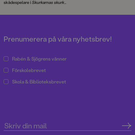
liknar någon annan. Den bygger
skådespelare i
Skurkarnas skurk
på på IJustWantToBeCools
med förväntad biopremiär i
populära inslag på Youtube och
januari 2026.
består av 32 recept – från
jättemacka till världens minsta
spagetti bolognese.
Prenumerera på våra nyhetsbrev!
Rabén & Sjögrens vänner
Förskolebrevet
Skola & Biblioteksbrevet