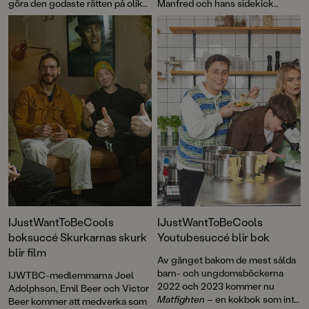
göra den godaste rätten på olika
Manfred och hans sidekick
teman. Domare Ara övervakar
Måses. Vi får också lära känna
det hela och överraskar med att
den knasiga familjen
ge Victor vinsten för en av hans
Tvärtomsson och Krom och
rätter! Läsaren får också lära sig
Nea, en cromagnonpojke och en
tillaga sushiris och världens
neandertalarflicka som blir
dyraste kött, veta vad en
vänner mot alla odds. Dessutom
gräddsifon är och livsviktiga
kan vi läsa om mystiska drakar,
fakta om carbonara-mannen.
giftiga djur, Sveriges historia och
Ännu mera Matfighten
innehåller
ta del av ännu fler recept av
32 recept och åtta fajter att testa
Victor, Emil, Joel och Jennifer
hemma: hamburgare, sushi,
som är tillbaka i Matfighten-
carbonara, vegetariskt, thai, fisk,
köket. Och mycket, mycket mer!
kött och tårta. Vi bjuder på ett av
Emils recept ur boken!
IJustWantToBeCools
IJustWantToBeCools
boksuccé Skurkarnas skurk
Youtubesuccé blir bok
blir film
Av gänget bakom de mest sålda
barn- och ungdomsböckerna
IJWTBC-medlemmarna Joel
2022 och 2023 kommer nu
Adolphson, Emil Beer och Victor
Matfighten
– en kokbok som inte
Beer kommer att medverka som