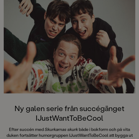
boken:”Matfighten är inte bara
århundradets kokbok, det är även
årtusendets bok, alla
kategorier.”Victor Beer
Ny galen serie från succégänget
IJustWantToBeCool
Efter succén med
Skurkarnas skurk
både i bokform och på vita
duken fortsätter humorgruppen IJustWantToBeCool att bygga ut