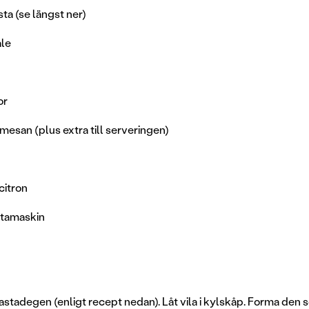
ta (se längst ner)
ale
or
mesan (plus extra till serveringen)
citron
astamaskin
astadegen (enligt recept nedan). Låt vila i kylskåp. Forma den s