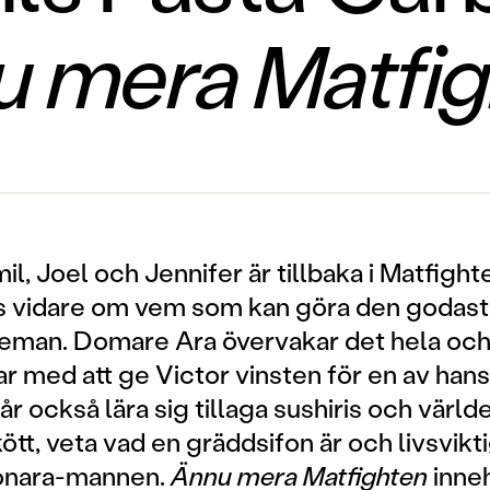
u mera Matfig
mil, Joel och Jennifer är tillbaka i Matfigh
as vidare om vem som kan göra den godast
 teman. Domare Ara övervakar det hela oc
r med att ge Victor vinsten för en av hans 
år också lära sig tillaga sushiris och värld
ött, veta vad en gräddsifon är och livsvikt
onara-mannen.
Ännu mera Matfighten
inneh