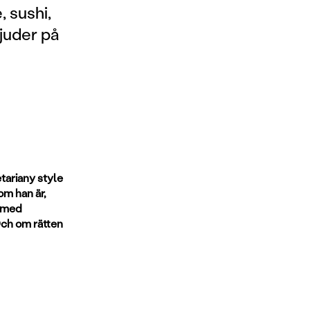
 sushi,
bjuder på
tariany style
som han är,
h med
Och om rätten