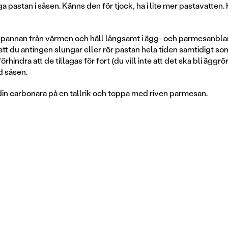
 pastan i såsen. Känns den för tjock, ha i lite mer pastavatten. 
ekpannan från värmen och häll långsamt i ägg- och parmesanbl
 att du antingen slungar eller rör pastan hela tiden samtidigt som
örhindra att de tillagas för fort (du vill inte att det ska bli äggr
d såsen.
din carbonara på en tallrik och toppa med riven parmesan.