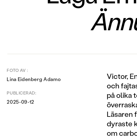
Änn
FOTO AV :
Victor, E
Lina Eidenberg Adamo
och fajt
PUBLICERAD:
på olika
2025-09-12
överraska
Läsaren f
dyraste k
om carb