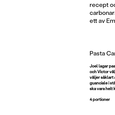
recept oc
carbonara,
ett av Em
Pasta Ca
Joel lagar pa
och Victor väl
väljer såklar
guanciale i s
ska vara helt 
4 portioner