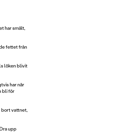
et har smält,
de fettet från
s löken blivit
gtvis har när
bli för
l bort vattnet,
 Dra upp