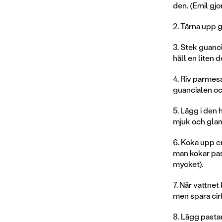
den. (Emil gj
2. Tärna upp g
3. Stek guanci
häll en liten d
4. Riv parmesa
guancialen oc
5. Lägg i den 
mjuk och glan
6. Koka upp en
man kokar pas
mycket).
7. När vattnet 
men spara cirk
8. Lägg pasta