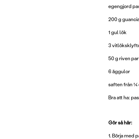
egengjord pas
200 g guanci
1 gul lök
3 vitlöksklyft
50 g riven par
6 äggulor
saften från ¼ 
Bra att ha: p
Gör så här:
1. Börja med p