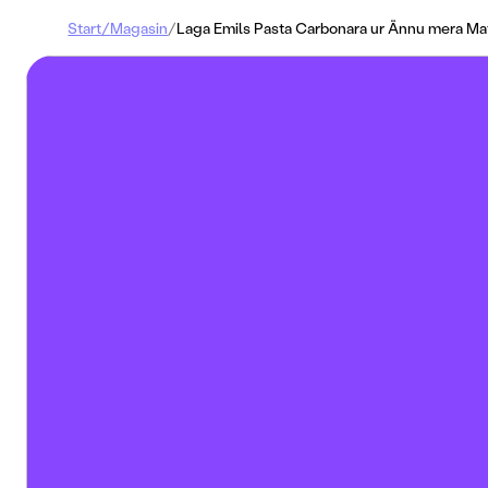
Start
/
Magasin
/
Laga Emils Pasta Carbonara ur Ännu mera Ma