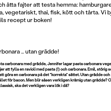
h åtta fajter att testa hemma: hamburgare,
 vegetariskt, thai, fisk, kött och tårta. Vi 
ils recept ur boken!
rbonara … utan grädde!
sta carbonara med grädde, Jennifer lagar pasta carbonara vege
jer att fylla en ravioli med pasta (!) och carbonara. Emil, störig 
t att göra en carbonara på det "korrekta" sättet. Utan grädde oc
tället för bacon. Men blir såsen verkligen krämig utan grädde? 
klassisk, ska det verkligen vara lök i då?