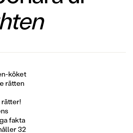
hten
ten-köket
e rätten
h
rätter!
ens
iga fakta
åller 32