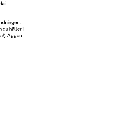
Ha i
andningen.
 du häller i
öra!). Äggen