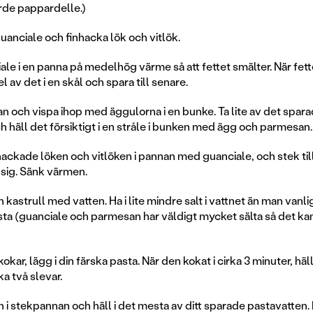
orde pappardelle.)
uanciale och finhacka lök och vitlök.
ale i en panna på medelhög värme så att fettet smälter. När fett
el av det i en skål och spara till senare.
n och vispa ihop med äggulorna i en bunke. Ta lite av det spara
h häll det försiktigt i en stråle i bunken med ägg och parmesan.
hackade löken och vitlöken i pannan med guanciale, och stek till
sig. Sänk värmen.
 kastrull med vatten. Ha i lite mindre salt i vattnet än man vanli
ta (guanciale och parmesan har väldigt mycket sälta så det kan 
kokar, lägg i din färska pasta. När den kokat i cirka 3 minuter, häl
a två slevar.
n i stekpannan och häll i det mesta av ditt sparade pastavatten.