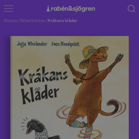
Böcker
/
Bilderböcker
/
Kråkans kläder