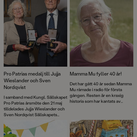
som skrivit in sig som ett av barnlitteraturens främsta och mest
självklara. I år uppmärksammades Sven och Jujja med en kunglig
medalj!
Pro Patrias medalj till Jujja
Mamma Mu fyller 40 år!
Wieslander och Sven
Det har gått 40 år sedan Mamma
Nordqvist
Mu råmade i radio för första
gången. Resten är en kraxig
I samband med Kungl. Sällskapet
historia som har kantats av
Pro Patrias årsmöte den 21 maj
försäljningssuccé, roliga visor
tilldelades Jujja Wieslander och
och priser – och framför allt
Sven Nordqvist Sällskapets
kärlek till fantasin. Nu firas
guldmedalj För medborgerliga
jubileet med en ny pekbok:
förtjänster i 8:e storleken.
Kråkans kläder
.