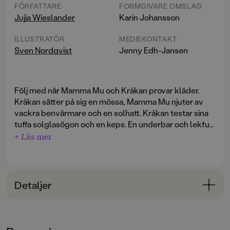
FÖRFATTARE
FORMGIVARE OMSLAG
Jujja Wieslander
Karin Johansson
ILLUSTRATÖR
MEDIEKONTAKT
Sven Nordqvist
Jenny Edh-Jansen
Följ med när Mamma Mu och Kråkan provar kläder.
Kråkan sätter på sig en mössa, Mamma Mu njuter av
vackra benvärmare och en solhatt. Kråkan testar sina
tuffa solglasögon och en keps. En underbar och lekfull
bok med fantastiska bilder för de yngsta Mamma Mu-
+ Läs mer
läsarna. Mamma Mu och Kråkan har inte riktigt samma
smak, men de har roligt ihop!
Detaljer
Bokinformation
ÅLDERSGRUPP