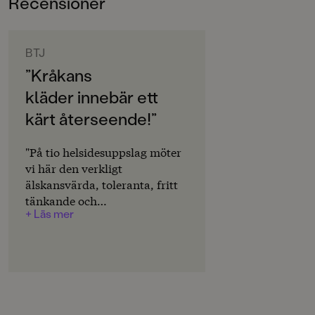
Recensioner
0-3
ORIGINALSPRÅK
Svenska
BTJ
”Kråkans
SPRÅK
kläder innebär ett
Svenska
kärt återseende!”
SERIE
Mamma Mu och Kråkan
"På tio helsidesuppslag möter
vi här den verkligt
PUBLICERINGSDATUM
älskansvärda, toleranta, fritt
2025-01-24
tänkande och
+ Läs mer
gränsöverskridande
Produktion
handlingskraftiga Mamma
Produktdetaljer
Mu. Hon framstår som ett
föredöme för alla barn och
ISBN
vuxna. Hon är en
9789129751215
antropomorfernas självklara
drottning i vår tid. /.../ Jujja