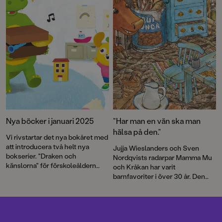
Nya böcker i januari 2025
”Har man en vän ska man
hälsa på den.”
Vi rivstartar det nya bokåret med
att introducera två helt nya
Jujja Wieslanders och Sven
bokserier. "Draken och
Nordqvists radarpar Mamma Mu
känslorna" för förskoleåldern
och Kråkan har varit
är baserad på SVT:s succé
barnfavoriter i över 30 år. Den
Bolibompa. Från alla barns
nya bilderboken
Mamma Mu blir
favoritdrake till "Världens sämsta
ledsen
är en varm berättelse om
detektiver" – en serie för
vänskap och försoning.
lågstadiet som bjuder på fniss,
knas, lagom spänning och full