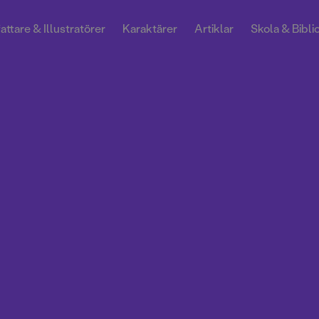
attare & Illustratörer
Karaktärer
Artiklar
Skola & Bibli