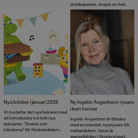
"Världens sämsta detektiver"
skådespelare, skapat en helt
som han skriver tillsammans
ny deckarserie: "Världens
med sin fru Ingelin Angerborn.
sämsta detektiver". Den första
boken i serien,
De blodiga
händerna
, bjuder på fniss, knas,
lagom spänning och full fart. För
illustrationerna står Sandra
Fröjd.
Nya böcker i januari 2025
Ny Ingelin Angerborn-rysare
i kort format
Vi rivstartar det nya bokåret med
att introducera två helt nya
Ingelin Angerborn är tillbaka
bokserier. "Draken och
med en klassisk mysrysare för
känslorna" för förskoleåldern
mellanåldern. Vems är
är baserad på SVT:s succé
spegelbilden i fönsterglaset,