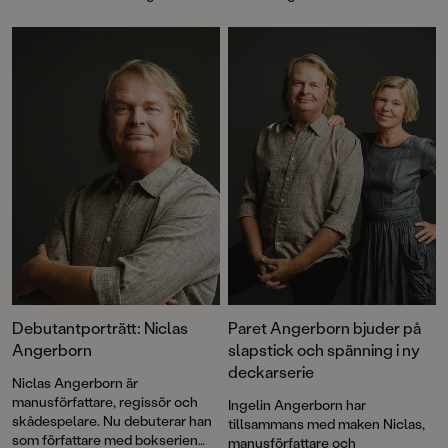
prissumman på 100 000 kronor till författaren Ingelin Angerborn.
Debutantporträtt: Niclas
Paret Angerborn bjuder på
Angerborn
slapstick och spänning i ny
deckarserie
Niclas Angerborn är
manusförfattare, regissör och
Ingelin Angerborn har
skådespelare. Nu debuterar han
tillsammans med maken Niclas,
som författare med bokserien
manusförfattare och