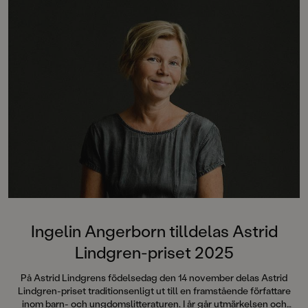
och trovärdig”
Dagens Nyheter”Ang
verkligen hur man 
stämningen så att hå
armarna.”
Metro”Det här är rik
Barn&ungdomsboks
Ingelin Angerborn tilldelas Astrid
Lindgren-priset 2025
På Astrid Lindgrens födelsedag den 14 november delas Astrid
Lindgren-priset traditionsenligt ut till en framstående författare
inom barn- och ungdomslitteraturen. I år går utmärkelsen och