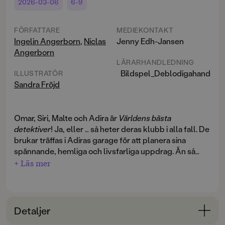
2026-03-06
6-9
FÖRFATTARE
MEDIEKONTAKT
Ingelin Angerborn
,
Niclas
Jenny Edh-Jansen
Angerborn
LÄRARHANDLEDNING
Bildspel_Deblodigahanderna
ILLUSTRATÖR
Sandra Fröjd
Omar, Siri, Malte och Adira är
Världens bästa
detektiver
! Ja, eller … så heter deras klubb i alla fall. De
brukar träffas i Adiras garage för att planera sina
spännande, hemliga och livsfarliga uppdrag. Än så
länge har de tyvärr inte löst något fall, för det är
+ Läs mer
Men gänget ger sig ändå ut på spaning. Och plötsligt
faktiskt ganska svårt. Där de bor händer nämligen
händer det – de ramlar rakt in i ett hisnande äventyr
nästan ingenting, det är knappt ens nån som petar sig i
med en ilsken hundägare, en stulen cykel och en galen
näsan.
mördare! Eller …?
Detaljer