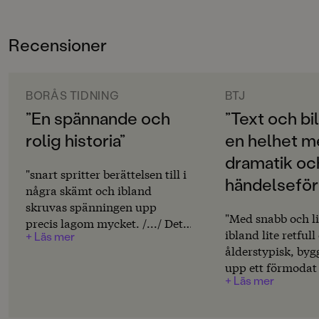
Bokinformation
Första delen i serien Världens sämsta detektiver
bjuder på fniss, knas, lagom spänning och full fart.
ÅLDERSGRUPP
Recensioner
6-9
ORIGINALSPRÅK
Svenska
BORÅS TIDNING
BTJ
”En spännande och
”Text och bi
SERIE
rolig historia”
en helhet 
Världens sämsta detektiver
dramatik och
PUBLICERINGSDATUM
"snart spritter berättelsen till i
händelseför
2026-03-06
några skämt och ibland
skruvas spänningen upp
LÄSORDNING
"Med snabb och li
precis lagom mycket. /.../ Det
1
ibland lite retfull
+ Läs mer
här bör vara både roligt och
ålderstypisk, byg
spännande för sex- till
INLÄSARE
upp ett förmodat 
nioåringar. /.../ Hon [Sandra
Anton Körberg
+ Läs mer
med kuliga och ku
Fröjd, reds anm] har tecknat
och lagom spänn
som i en serietidning, tänk
Produktion
händelser landar 