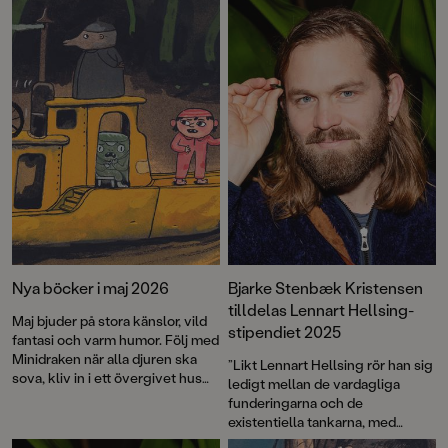
Nya böcker i maj 2026
Bjarke Stenbæk Kristensen
tilldelas Lennart Hellsing-
Maj bjuder på stora känslor, vild
stipendiet 2025
fantasi och varm humor. Följ med
Minidraken när alla djuren ska
”Likt Lennart Hellsing rör han sig
sova, kliv in i ett övergivet hus
ledigt mellan de vardagliga
där barnen skapar plats för
funderingarna och de
fantasi och lek, och läs om ett
existentiella tankarna, med
riktigt kissnödigt förskolegäng
samma självklarhet och