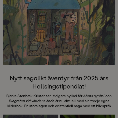
Nytt sagolikt äventyr från 2025 års
Hellsingstipendiat!
Bjarke Stenbæk Kristensen, tidigare hyllad för
Ålens nyckel
och
Biografen vid världens ände
är nu aktuell med sin tredje egna
bilderbok. En storslagen och existentiell saga med ett bildspråk
som rör sig någonstans mellan Studio Ghibli och
Alice i
Underlandet
.