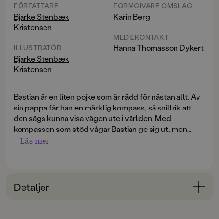
FÖRFATTARE
FORMGIVARE OMSLAG
Bjarke Stenbæk
Karin Berg
Kristensen
MEDIEKONTAKT
Hanna Thomasson Dykert
ILLUSTRATÖR
Bjarke Stenbæk
Kristensen
Bastian är en liten pojke som är rädd för nästan allt. Av
sin pappa får han en märklig kompass, så snillrik att
den sägs kunna visa vägen ute i världen. Med
kompassen som stöd vågar Bastian ge sig ut, men
möts genast av en väldig katt som krossar kompassen
+ Läs mer
I träskets dunkla landskap upptäcker Bastian snart att
i tusen bitar. Plötsligt är han ensam och vilsen i ett träsk
han inte är ensam. Där möter han andra som också bär
där den fruktade demonen sägs bo.
på rädslor och sår: en mullvad, en salamander och en
häger. Med gemensamma krafter ger de sig av för att
Detaljer
hitta den visa ugglan, den enda som kanske kan laga
En suggestiv och sagolik bilderbok om rädsla, mod
kompassen. På vägen inser Bastian något avgörande,
Bokinformation
och att våga ta hjälp av andra. En berättelse som
att det som skrämmer också kan bli rädd, och att mod