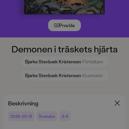
Provläs
Demonen i träskets hjärta
Bjarke Stenbæk Kristensen
Författare
Bjarke Stenbæk Kristensen
Illustratör
Beskrivning
2026-05-13
Svenska
3-6