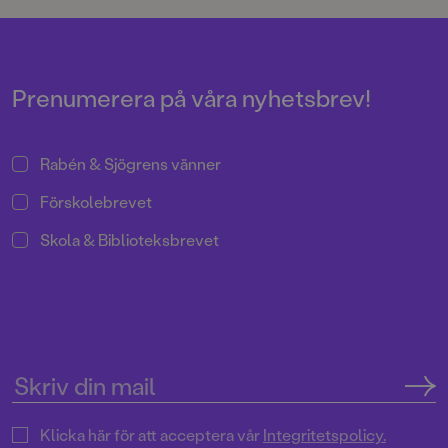
att kunna dra sig undan, att få
vara för sig själv en stund.
Prenumerera på våra nyhetsbrev!
Rabén & Sjögrens vänner
Förskolebrevet
Skola & Biblioteksbrevet
Klicka här för att acceptera vår
Integritetspolicy.