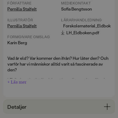
FÖRFATTARE
MEDIEKONTAKT
Pernilla Stalfelt
Sofia Bengtsson
ILLUSTRATÖR
LÄRARHANDLEDNING
Pernilla Stalfelt
Forskolematerial_Eldboken.
LH_Eldboken.pdf
FORMGIVARE OMSLAG
Karin Berg
Vad är eld? Var kommer den ifrån? Hur låter den? Och
varför har vi människor alltid varit så fascinerade av
den?
I
Eldboken
får vi följa elden från en liten gnista till solen.
+ Läs mer
Vi möter brinnande ljus, sprakande brasor, mullrande
vulkaner och stenåldersmänniskor som bar med sig
glöd i en påse. Vi lär oss hur eld kan värma och lysa –
men också varför vi måste vara försiktiga med eldens
Detaljer
Med mycket humor och lekfulla fakta förklaras allt
lågor.
från blixtar och skogsbränder till röksignaler, eldsjälar
Bokinformation