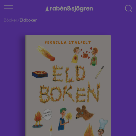
Böcker
/
Eldboken