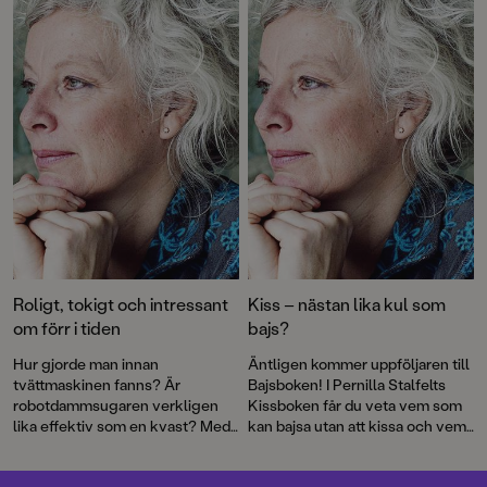
vackra jubileumsutgåvor med nya omslag och illustrerade
snittytor! Läs mer om dessa böcker – och många, många fler!
Roligt, tokigt och intressant
Kiss – nästan lika kul som
om förr i tiden
bajs?
Hur gjorde man innan
Äntligen kommer uppföljaren till
tvättmaskinen fanns? Är
Bajsboken! I Pernilla Stalfelts
robotdammsugaren verkligen
Kissboken får du veta vem som
lika effektiv som en kvast? Med
kan bajsa utan att kissa och vem
mycket humor och
som kan kissbajsa. Det är roligt,
berättarglädje skildras
knäppt, befriande – och förstås