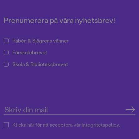
spännande historier och
på största allvar.
intressanta fakta om hur det
kunde vara förr i tiden – och hur
det ser ut idag. Det är roligt,
Prenumerera på våra nyhetsbrev!
knäppt, befriande och på största
allvar.
Rabén & Sjögrens vänner
Förskolebrevet
Skola & Biblioteksbrevet
Klicka här för att acceptera vår
Integritetspolicy.