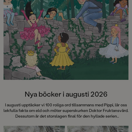
och Vattenboken
Nya böcker i augusti 2026
I augusti upptäcker vi 100 roliga ord tillsammans med Pippi, lär oss
lekfulla fakta om eld och möter superskurken Doktor Fruktansvärd.
Dessutom är det storslagen final för den hyllade serien
"Fruktansvärda grejer som ingen får veta". Succéboken
Cirkeln
fyller 15 år och det firar vi med att ge ut hela Engelsforstrilogin i