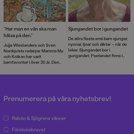
”Har man en vän ska man
Sjungandet bor i gungandet
hälsa på den.”
De allra flesta små barn sjunger,
nynnar, tjoar och diktar – när de
Jujja Wieslanders och Sven
leker. Sjungandet bor i
Nordqvists radarpar Mamma Mu
gungandet. Poetandet finns i
och Kråkan har varit
spretandet med armar och ben
barnfavoriter i över 30 år. Den
och med orden som ska
nya bilderboken
Mamma Mu blir
formuleras, skriver Jujja
ledsen
är en varm berättelse om
Wieslander.
vänskap och försoning.
Prenumerera på våra nyhetsbrev!
Rabén & Sjögrens vänner
Förskolebrevet