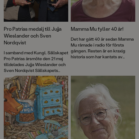
Pro Patrias medalj till Jujja
Mamma Mu fyller 40 år!
Wieslander och Sven
Det har gått 40 år sedan Mamma
Nordqvist
Mu råmade i radio för första
gången. Resten är en kraxig
I samband med Kungl. Sällskapet
historia som har kantats av
Pro Patrias årsmöte den 21 maj
försäljningssuccé, roliga visor
tilldelades Jujja Wieslander och
och priser – och framför allt
Sven Nordqvist Sällskapets
kärlek till fantasin. Nu firas
guldmedalj För medborgerliga
jubileet med en ny pekbok:
förtjänster i 8:e storleken.
Kråkans kläder
.