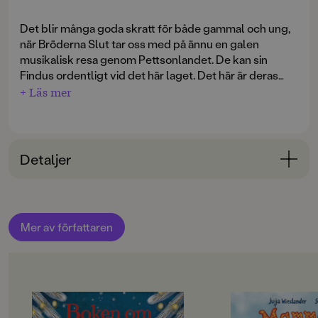
Det blir många goda skratt för både gammal och ung,
när Bröderna Slut tar oss med på ännu en galen
musikalisk resa genom Pettsonlandet. De kan sin
Findus ordentligt vid det här laget. Det här är deras
sjätte skiva om det välkända och älskade paret. Här
+ Läs mer
finns samma värme som i Sven Nordqvists böcker och
på något konstigt sätt lyckas de föra över
teckningarnas underfundiga charm till oss lyssnare
genom att ersätta dem med musikaliska påhitt,
Detaljer
lekfullhet och spelglädje.
Bokinformation
Nominerad till "Årets Barnalbum" vid Grammisgalan
ÅLDERSGRUPP
2005!
Mer av författaren
3-6
Innehåller följande låtar:
ORIGINALSPRÅK
Svenska
Här har ni oss; Gubben i hatten; Tre gånger om året; Titta
i skafferiet; Hönor och ägg; När man ska laga punka;
OM BOKEN
OM BOKEN
SPRÅK
Nyckeln i brunnen; Bakom vedbon står en tjur;