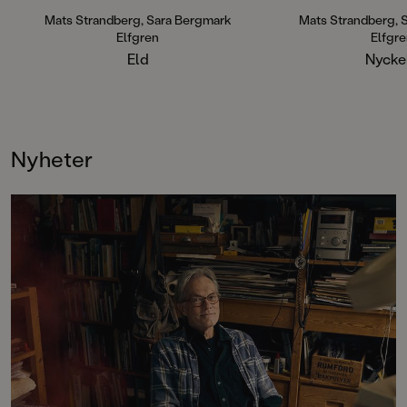
Nyckeln) har trollbundit läsare
sedan starten och hittar ständigt
Mats Strandberg, Sara Bergmark
Mats Strandberg, 
nya fans. Sammanlagt har böckerna
Elfgren
Elfgr
sålt i en miljon exemplar världen
Eld
Nycke
över.
Nyheter