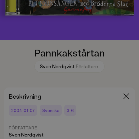
Pannkakstårtan
Sven Nordqvist
Författare
Beskrivning
2004-01-07
Svenska
3-6
FÖRFATTARE
Sven Nordqvist