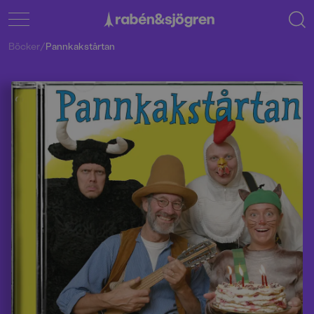
Böcker
/
Pannkakstårtan