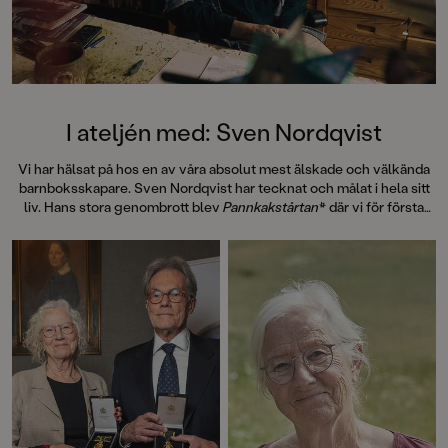
I ateljén med: Sven Nordqvist
Vi har hälsat på hos en av våra absolut mest älskade och välkända
barnboksskapare. Sven Nordqvist har tecknat och målat i hela sitt
liv. Hans stora genombrott blev
Pannkakstårtan
* där vi för första
gången möter gubben Pettson och hans katt Findus. 1990 blev
Mamma Mu och Kråkan
av Jujja och Tomas Wieslander årets
julkalender i radio. Det var Sven som ritade papperskalendern, en
fantasiväckande bild på Kråkans bo. Här inleddes ett samarbete
som skrivit in sig som ett av barnlitteraturens främsta och mest
självklara. I år uppmärksammades Sven och Jujja med en kunglig
medalj!