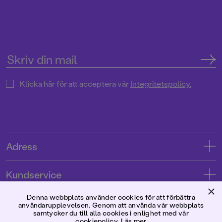
Klicka här för att acceptera vår
Integritetspolicy.
Adress
Adress
Kundservice
08-769 88 00
×
Kontakta oss
Denna webbplats använder cookies för att förbättra
Förlaget
användarupplevelsen. Genom att använda vår webbplats
Tryckerigatan 4
Kundservice
samtycker du till alla cookies i enlighet med vår
cookiepolicy.
Läs mer
Om oss