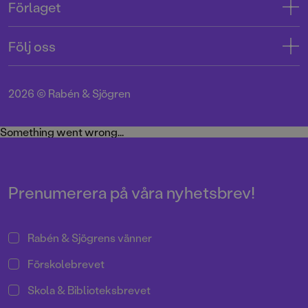
Förlaget
Tryckerigatan 4
Kundservice
Om oss
103 12 Stockholm
Följ oss
Användarvillkor intressenter
Jobba hos oss
Org.nr: 556045-7748
Användarvillkor nyhetsbrev
Facebook
Manus
2026
©
Rabén & Sjögren
Integritetspolicy
Instagram
Medarbetare
Cookie Policy
Twitter
Something went wrong...
Miljö och hållbarhet
Pressrum
Prenumerera på våra nyhetsbrev!
Rabén & Sjögrens vänner
Förskolebrevet
Skola & Biblioteksbrevet