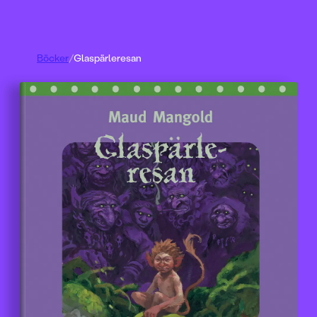
Böcker
/
Glaspärleresan