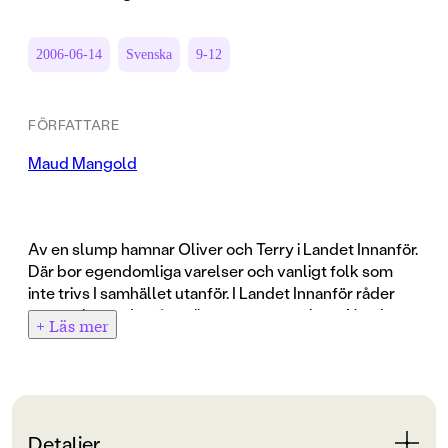
2006-06-14
Svenska
9-12
FÖRFATTARE
Maud Mangold
Av en slump hamnar Oliver och Terry i Landet Innanför.
Där bor egendomliga varelser och vanligt folk som
inte trivs I samhället utanför. I Landet Innanför råder
sagans lagar, det får pojkarna snart uppleva. När de
+ Läs mer
följer efter en flicka och en underlig figur, som visar sig
vara en alldeles äkta tomte blir de tillfångatagna av en
häxa. De blir tvungna att ta hjälp av älvor och de måste
överlista fientliga troll som bor i Bronsberget. Frågan
är hur de ska ta sig helskinnade ur äventyret …
Detaljer