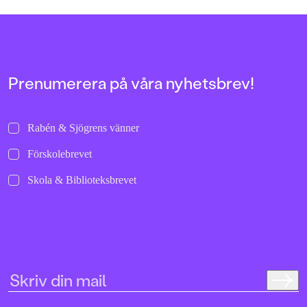
allra första gångerna.
uppochnervänd värl
bilder att titta läng
Jenny Dahlberg som
illustrerat för Kamr
om första boken – F
Tvärtomsson:"Fart o
Prenumerera på våra nyhetsbrev!
byxorna på huvudet 
komikern Måns Nils
Kamratpostenfavori
Dahlberg slår sina p
Rabén & Sjögrens vänner
denna galet kaosiga
medryckande bilderb
Förskolebrevet
Hallhagen tipsar om 
böcker för barn och 
Skola & Biblioteksbrevet
SvD"Mycket underhå
särskilt att rutscha
Dahlbergs bilder som 
en enda sekund. På 
uppslag finns tusen d
upptäcka. Inte minst 
följa familjens hund
sniffande äventyr." -
DN"En bok som komm