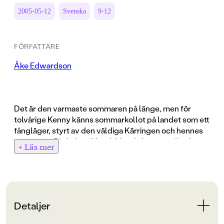
2005-05-12
Svenska
9-12
FÖRFATTARE
Åke Edwardson
Det är den varmaste sommaren på länge, men för
tolvårige Kenny känns sommarkollot på landet som ett
fångläger, styrt av den väldiga Kärringen och hennes
vuxne son Christian. "Lita aldrig på dom stora!" - det är
+ Läs mer
den viktigaste regeln för Kenny och hans trupp av
vänner. Tillsammans bygger de på sin hemlighet som
ingen vuxen får veta om: samurajslottet i skogen. Men
den här sommaren upptäcker Kenny även Kerstin, lång
och skarp och lätt att prata med. En dag försvinner
Detaljer
Kerstin. Något har hänt. Något fruktansvärt. Och allt
tyder på att Kärringen och Christian är inblandade. Åke