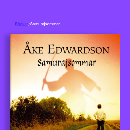
Böcker
/
Samurajsommar