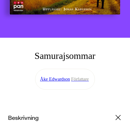
Samurajsommar
Åke Edwardson
Författare
Beskrivning