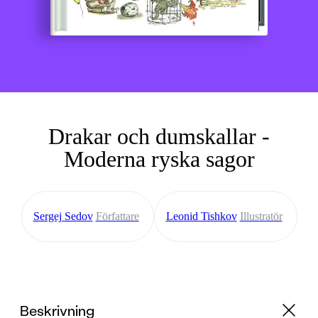
Drakar och dumskallar -
Moderna ryska sagor
Sergej Sedov
Författare
Leonid Tishkov
Illustratör
Beskrivning