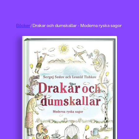
Böcker
/
Drakar och dumskallar - Moderna ryska sagor