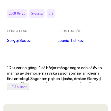
2008-09-25
Svenska
6-9
FÖRFATTARE
ILLUSTRATÖR
Sergej Sedov
Leonid Tishkov
"Det var en gång ..." så börjar många sagor och så även
många av de moderna ryska sagor som ingår i denna
fina antologi. Sagor om pojken Ljosha, draken Gornytj,
grodan Pipa och en och annan kung ingår i samlingen
+ Läs mer
som handlar om alltifrån kärlek till dumskallar.
Översättning av Janina Orlov.
Det här är en unik volym med moderna ryska sagor
Förord av Ulf Stark.
berättade på ett mustigt, roligt språk och rikligt