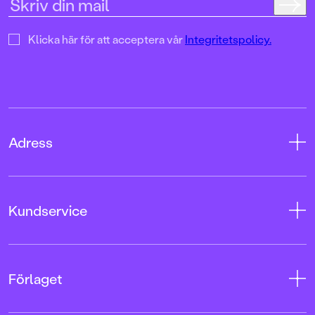
Klicka här för att acceptera vår
Integritetspolicy.
Adress
Adress
Kundservice
08-769 88 00
Tryckerigatan 4
Kontakta oss
Förlaget
103 12 Stockholm
Kundservice
Org.nr: 556045-7748