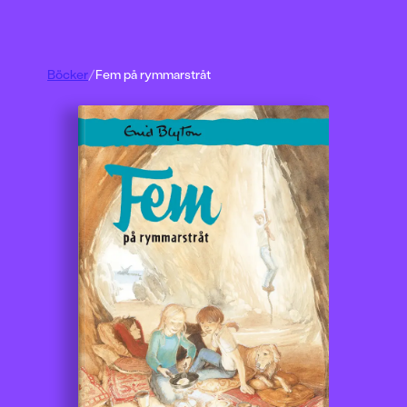
Böcker
/
Fem på rymmarstråt