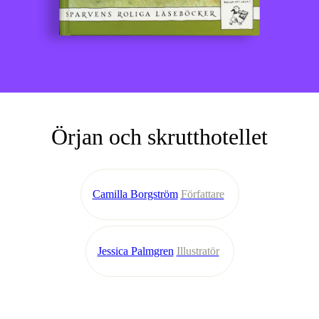
Örjan och skrutthotellet
Camilla Borgström
Författare
Jessica Palmgren
Illustratör