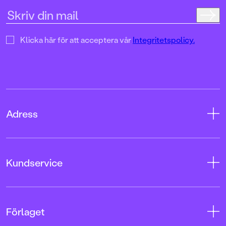
Klicka här för att acceptera vår
Integritetspolicy.
Adress
Adress
Kundservice
08-769 88 00
Tryckerigatan 4
Kontakta oss
Förlaget
103 12 Stockholm
Kundservice