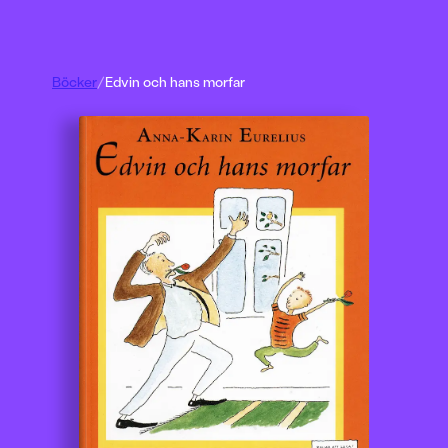
Böcker
/
Edvin och hans morfar