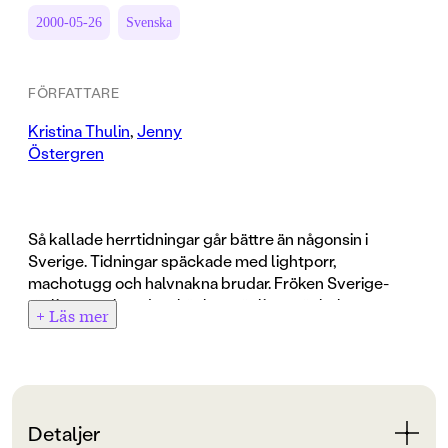
2000-05-26
Svenska
FÖRFATTARE
Kristina Thulin
,
Jenny
Östergren
Så kallade herrtidningar går bättre än någonsin i
Sverige. Tidningar späckade med lightporr,
machotugg och halvnakna brudar. Fröken Sverige-
tävlingar och andra skönhetstävlingar är helt
+ Läs mer
accepterade karriärstegar. Tonårstjejer får
skönhetsoperationer i födelsedagspresent. Har
Bimbon segrat över tjejen med huvet på skaft?
För två år sedan debuterade de två journalisterna
Detaljer
Kristina Thulin och Jenny Östergren med
X-märkt -