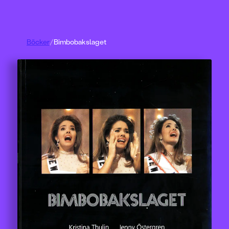
Böcker
/
Bimbobakslaget