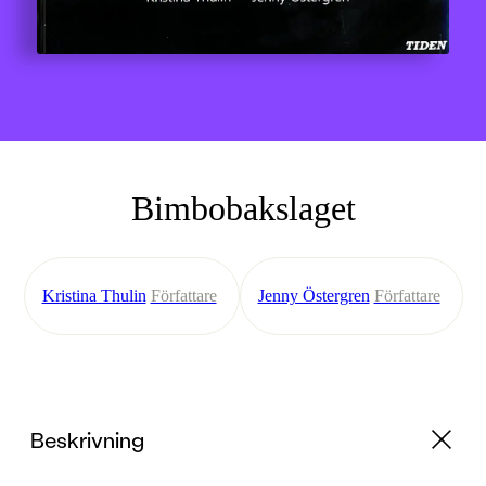
Bimbobakslaget
Kristina Thulin
Författare
Jenny Östergren
Författare
Beskrivning