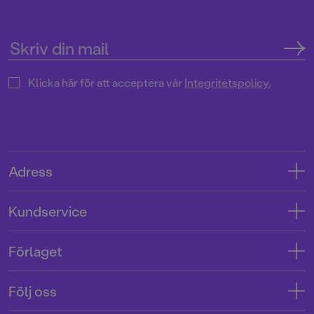
Klicka här för att acceptera vår
Integritetspolicy.
Adress
Adress
Kundservice
08-769 88 00
Kontakta oss
Förlaget
Tryckerigatan 4
Kundservice
Om oss
103 12 Stockholm
Följ oss
Användarvillkor intressenter
Jobba hos oss
Org.nr: 556045-7748