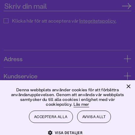
Klicka här för att acceptera vår
Integritetspolicy.
Adress
Adress
Kundservice
08-769 88 00
×
Kontakta oss
Denna webbplats använder cookies för att förbättra
Förlaget
användarupplevelsen. Genom att använda vår webbplats
Tryckerigatan 4
Kundservice
samtycker du till alla cookies i enlighet med vår
cookiepolicy.
Läs mer
Om oss
103 12 Stockholm
Följ oss
Användarvillkor intressenter
Jobba hos oss
ACCEPTERA ALLA
AVVISA ALLT
Org.nr: 556045-7748
Användarvillkor nyhetsbrev
Facebook
Manus
2026
©
Rabén & Sjögren
VISA DETALJER
Integritetspolicy
Instagram