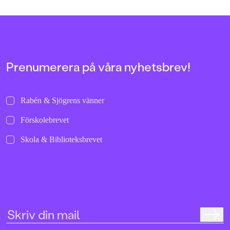
sparkar ifrån och rullar i väg de där
och helgalna berättel
allra första gångerna.
uppochnervänd värl
bilder att titta läng
Jenny Dahlberg som
illustrerat för Kamr
om första boken – F
Tvärtomsson:"Fart o
Prenumerera på våra nyhetsbrev!
byxorna på huvudet 
komikern Måns Nils
Kamratpostenfavori
Dahlberg slår sina p
Rabén & Sjögrens vänner
denna galet kaosiga
medryckande bilderb
Förskolebrevet
Hallhagen tipsar om 
böcker för barn och 
Skola & Biblioteksbrevet
SvD"Mycket underhå
särskilt att rutscha
Dahlbergs bilder som 
en enda sekund. På 
uppslag finns tusen d
upptäcka. Inte minst 
följa familjens hund
sniffande äventyr." -
DN"En bok som komm