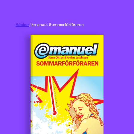
Böcker
/
Emanuel Sommarförföraren