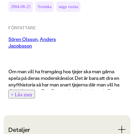
2004-08-25
Svenska
unga vuxna
FÖRFATTARE
Sören Olsson
,
Anders
Jacobsson
Om man vill ha framgång hos tjejer ska man gärna
spela på deras moderskänslor. Det är bara att dra en
snyfthistoria så har man snart tjejerna där man vill ha
dem - i sängen. Tror Emanuel och hans kompis Tage.
+ Läs mer
Det är sommarlov och Emanuel och kompisen Tage
deltar i vilda ravefester hela nätterna, dricker te och
har djupa, långa samtal med tjejer. Det vet man ju att
tjejer ömmar för killar med ett rikt känsloliv, som pratar
om sin ångest och gråter lite. Då smälter tjejerna och
Detaljer
vill inget hellre än trösta och kramas och kanske ha