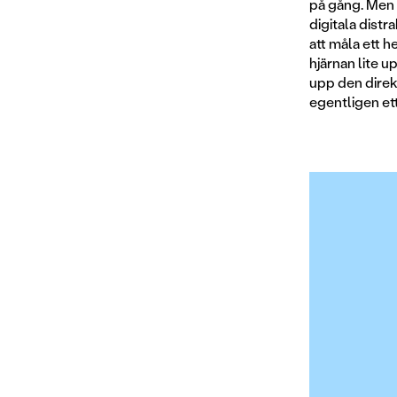
på gång. Men 
digitala distr
att måla ett h
hjärnan lite u
upp den direk
egentligen ett 