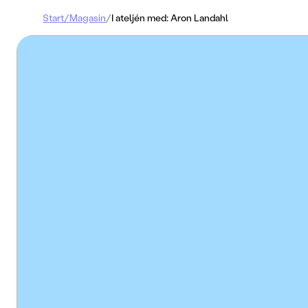
Start
/
Magasin
/
I ateljén med: Aron Landahl