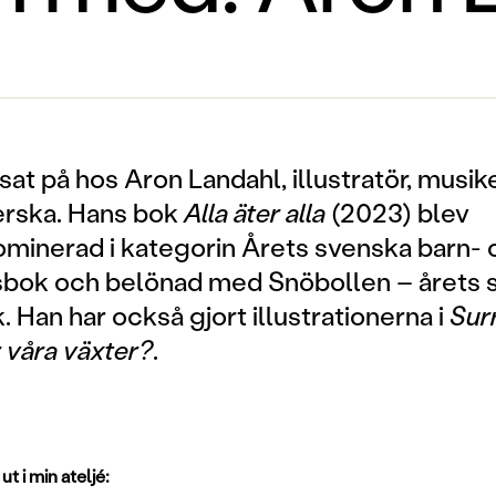
lsat på hos Aron Landahl, illustratör, musik
erska. Hans bok
Alla äter alla
(2023) blev
minerad i kategorin Årets svenska barn- 
ok och belönad med Snöbollen – årets 
. Han har också gjort illustrationerna i
Sur
r våra växter?
.
ut i min ateljé: