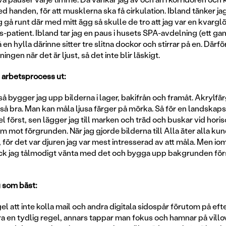
handen, för att musklerna ska få cirkulation. Ibland tänker ja
 gå runt där med mitt ägg så skulle de tro att jag var en kvarg
-patient. Ibland tar jag en paus i husets SPA-avdelning (ett g
en hylla därinne sitter tre slitna dockor och stirrar på en. Därfö
ingen när det är ljust, så det inte blir läskigt.
n arbetsprocess ut:
så bygger jag upp bilderna i lager, bakifrån och framåt. Akrylfärg
 så bra. Man kan måla ljusa färger på mörka. Så för en landskap
l först, sen lägger jag till marken och träd och buskar vid hori
m mot förgrunden. När jag gjorde bilderna till Alla äter alla ku
g, för det var djuren jag var mest intresserad av att måla. Men iom 
ck jag tålmodigt vänta med det och bygga upp bakgrunden först
g som bäst:
el att inte kolla mail och andra digitala sidospår förutom på e
a en tydlig regel, annars tappar man fokus och hamnar på villo