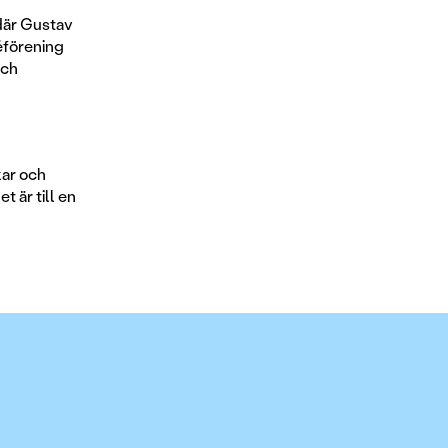
 där Gustav
jéförening
och
kar och
t är till en