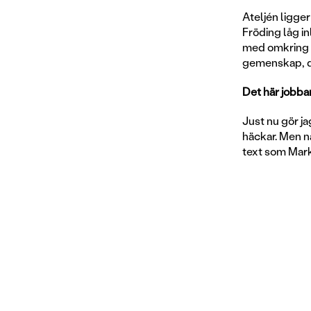
Ateljén ligge
Fröding låg in
med omkring 4
gemenskap, det
Det här jobbar
Just nu gör ja
häckar. Men nå
text som Mark 