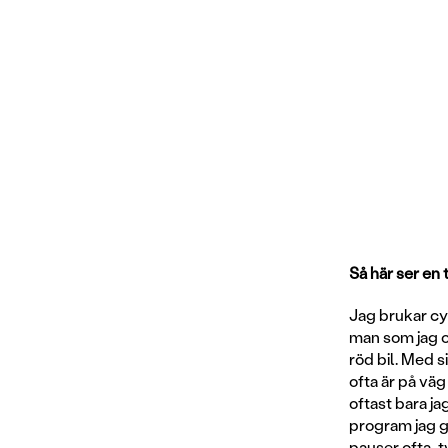
Så här ser en 
Jag brukar cyk
man som jag of
röd bil. Med s
ofta är på väg
oftast bara jag
program jag gi
pauser ofta, t