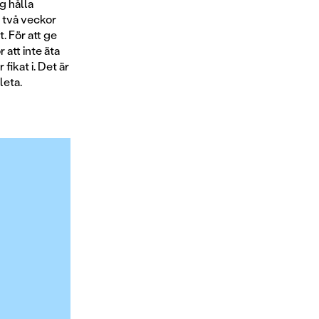
g hålla
t två veckor
. För att ge
 att inte äta
ikat i. Det är
leta.