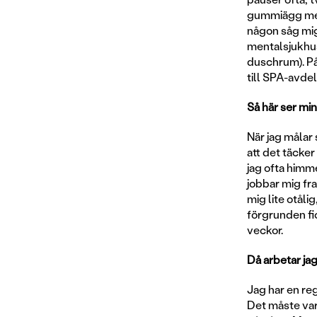
gummiägg med 
någon såg mig
mentalsjukhus
duschrum). På 
till SPA-avdeln
Så här ser mi
När jag målar 
att det täcker
jag ofta himme
jobbar mig fra
mig lite otåli
förgrunden fi
veckor.
Då arbetar ja
Jag har en reg
Det måste var