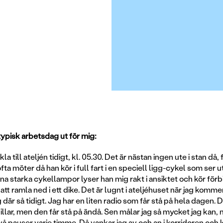
typisk arbetsdag ut för mig:
la till ateljén tidigt, kl. 05.30. Det är nästan ingen ute i stan då
ta möter då han kör i full fart i en speciell ligg-cykel som ser u
ina starka cykellampor lyser han mig rakt i ansiktet och kör förbi 
 att ramla ned i ett dike. Det är lugnt i ateljéhuset när jag komme
 där så tidigt. Jag har en liten radio som får stå på hela dagen. De
llar, men den får stå på ändå. Sen målar jag så mycket jag kan,
vå pauser varje timme. Då vankar jag av och an i korridoren och 