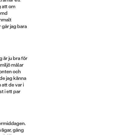
g att om
lömd
ammalt
r går jag bara
 är ju bra för
smiljö målar
sonten och
nde jag känna
att de var i
 i ett par
ftermiddagen.
vägar, gång