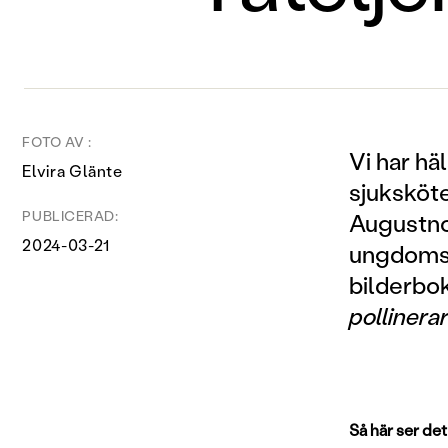
FOTO AV :
Vi har hä
Elvira Glänte
sjuksköt
PUBLICERAD:
Augustno
2024-03-21
ungdomsb
bilderbok
pollinera
Så här
ser det 