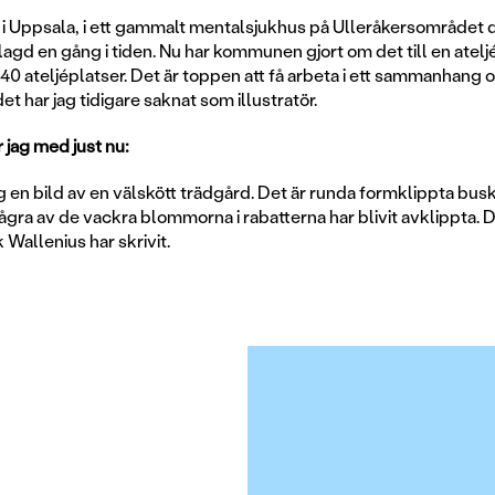
r i Uppsala, i ett gammalt mentalsjukhus på Ulleråkersområdet
lagd en gång i tiden. Nu har kommunen gjort om det till en atel
0 ateljéplatser. Det är toppen att få arbeta i ett sammanhang 
 har jag tidigare saknat som illustratör.
 jag med just nu:
g en bild av en välskött trädgård. Det är runda formklippta bus
gra av de vackra blommorna i rabatterna har blivit avklippta. De
Wallenius har skrivit.