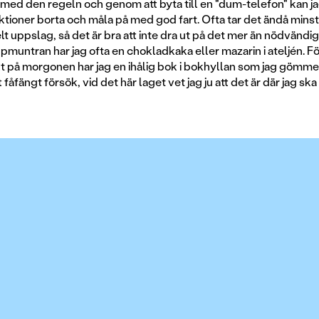
med den regeln och genom att byta till en "dum-telefon" kan ja
aktioner borta och måla på med god fart. Ofta tar det ändå mins
elt uppslag, så det är bra att inte dra ut på det mer än nödvändigt
ppmuntran har jag ofta en chokladkaka eller mazarin i ateljén. För
t på morgonen har jag en ihålig bok i bokhyllan som jag gömmer f
fåfängt försök, vid det här laget vet jag ju att det är där jag ska 