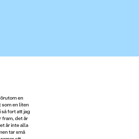
, förutom en
t som en liten
så fort att jag
r fram, det är
t är inte alla
 men tar små
kramar ett