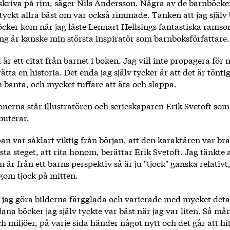
 skriva på rim, säger Nils Andersson. Några av de barnböcke
tyckt allra bäst om var också rimmade. Tanken att jag själv
öcker kom när jag läste Lennart Hellsings fantastiska ramso
ing är kanske min största inspiratör som barnboksförfattare.
 är ett citat från barnet i boken. Jag vill inte propagera för 
ätta en historia. Det enda jag själv tycker är att det är töntig
 banta, och mycket tuffare att äta och slappa.
ionerna står illustratören och serieskaparen Erik Svetoft som
buterar.
an var såklart viktig från början, att den karaktären var bra 
rsta steget, att rita honom, berättar Erik Svetoft. Jag tänkte 
en är från ett barns perspektiv så är ju "tjock" ganska relativt
agom tjock på mitten.
e jag göra bilderna färgglada och varierade med mycket detal
dana böcker jag själv tyckte var bäst när jag var liten. Så m
h miljöer, på varje sida händer något nytt och det går att hi