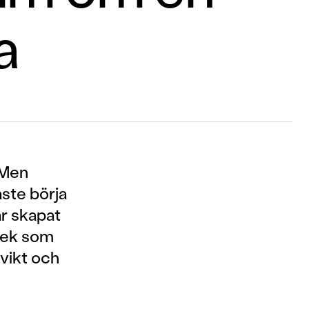
a
 Men
ste börja
ar skapat
lek som
 vikt och