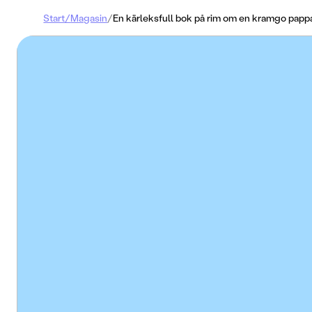
Start
/
Magasin
/
En kärleksfull bok på rim om en kramgo papp