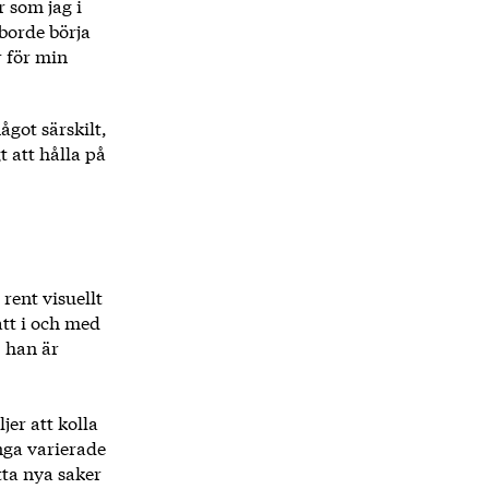
r som jag i
 borde börja
r för min
något särskilt,
t att hålla på
rent visuellt
att i och med
, han är
jer att kolla
ånga varierade
tta nya saker