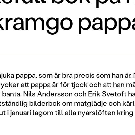
kramgo papp
juka pappa, som är bra precis som han är.
ker att pappa är för tjock och att han må
 banta. Nils Andersson och Erik Svetoft h
ståndlig bilderbok om matglädje och kär
 i januari lagom till alla nyårslöften kring