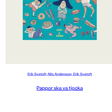
och inte jämt ska jogga, och träna som en tok.
Ja nånting måste göras! Det måste få ett slut!
Det kanske finns en lösning, som går att klura
ut.
Att pappa vill bli mager och hälsosam och
trist,
det kan jag kanske hindra med lurighet och list
En oemotståndlig bok om matglädje och
kärlek.
Erik Svetoft, Nils Andersson, Erik Svetoft
Pappor ska va tjocka