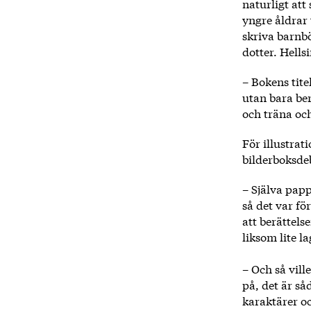
naturligt att
yngre åldrar 
skriva barnb
dotter. Hells
– Bokens titel
utan bara ber
och träna och
För illustrat
bilderboksde
– Själva papp
så det var fö
att berättels
liksom lite l
– Och så vill
på, det är så
karaktärer oc