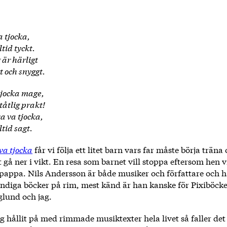
 tjocka,
ltid tyckt.
 är härligt
 och snyggt.
jocka mage,
tåtlig prakt!
a va tjocka,
ltid sagt.
va tjocka
får vi följa ett litet barn vars far måste börja träna
tt gå ner i vikt. En resa som barnet vill stoppa eftersom hen v
pappa. Nils Andersson är både musiker och författare och ha
undiga böcker på rim, mest känd är han kanske för Pixiböc
glund och jag.
g hållit på med rimmade musiktexter hela livet så faller det 