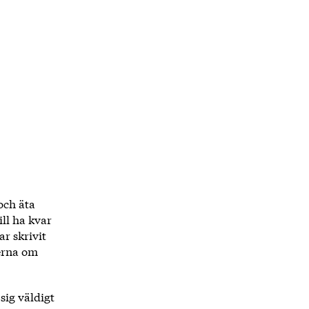
 och äta
ill ha kvar
r skrivit
kerna om
sig väldigt