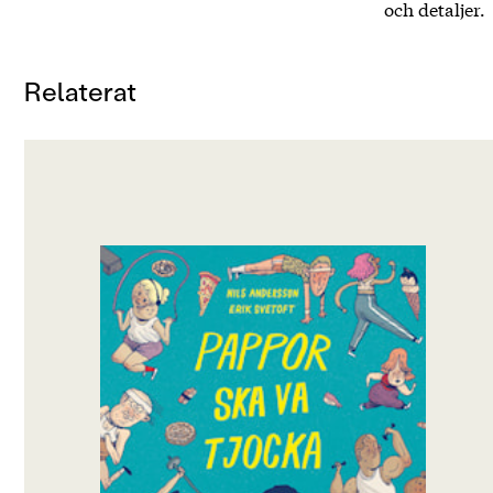
och detaljer.
Relaterat
OM BOKEN
Gosiga mjuka pappa, som är bra precis som
han är. Men mamma tycker att pappa är för
tjock och att han måste börja träna och banta.
Men jag blir arg och ledsen, jag vill ha pappa
kvar!
Min tjocka, varma pappa, min runda glada
far!
Min pappa som vill leka, och hinner läsa bok,