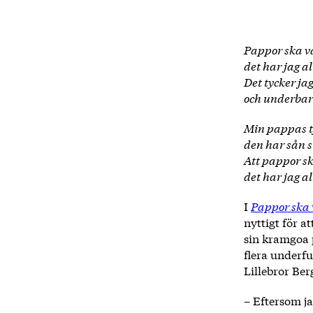
Pappor ska va
det har jag al
Det tycker jag
och underbart
Min pappas t
den har sån s
Att pappor sk
det har jag al
I
Pappor ska 
nyttigt för a
sin kramgoa 
flera underf
Lillebror Ber
– Eftersom ja