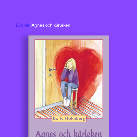
Böcker
/
Agnes och kärleken