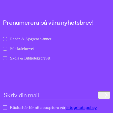
bilder att titta läng
Jenny Dahlberg som
illustrerat för Kamr
om första boken – F
Tvärtomsson:"Fart o
Prenumerera på våra nyhetsbrev!
byxorna på huvudet 
komikern Måns Nils
Kamratpostenfavori
Dahlberg slår sina p
Rabén & Sjögrens vänner
denna galet kaosiga
medryckande bilderb
Förskolebrevet
Hallhagen tipsar om 
böcker för barn och 
Skola & Biblioteksbrevet
SvD"Mycket underhå
särskilt att rutscha
Dahlbergs bilder som 
en enda sekund. På 
uppslag finns tusen d
upptäcka. Inte minst 
följa familjens hund
sniffande äventyr." -
DN"En bok som komm
till skratt hos såväl 
Klicka här för att acceptera vår
Integritetspolicy.
BTJ.