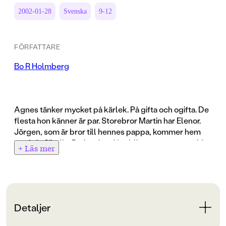
2002-01-28
Svenska
9-12
FÖRFATTARE
Bo R Holmberg
Agnes tänker mycket på kärlek. På gifta och ogifta. De
flesta hon känner är par. Storebror Martin har Elenor.
Jörgen, som är bror till hennes pappa, kommer hem
med sin Sibylla. De kan inte låta bli att pussas ens vid
+ Läs mer
matbordet. Själv har hon ju Douglas. Det är bara pappa
som inte har någon.
Men en kväll när Agnes kommer hem så känner hon en
särskild doft. Som en spårhund far hon genom huset.
Starkast är doften i pappas sovrum. En kvinna måste ha
Detaljer
varit här och hon har haft parfymen Roma på sig...