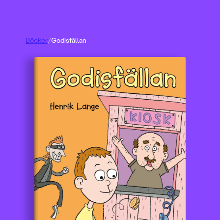
Böcker
/
Godisfällan