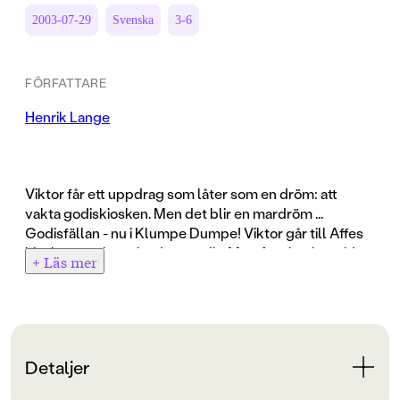
2003-07-29
Svenska
3-6
FÖRFATTARE
Henrik Lange
Viktor får ett uppdrag som låter som en dröm: att
vakta godiskiosken. Men det blir en mardröm ...
Godisfällan - nu i Klumpe Dumpe! Viktor går till Affes
kiosk för att köpa lördagsgodis. Men Affe har inte tid -
+ Läs mer
han måste rusa hem för att fånga en tjuv som har stulit
hans guldvas. "Du får vakta kiosken", hojtar Affe till
Viktor innan han försvinner. "Du får en kola som tack!"
Medan Viktor står och väntar på kunderna undrar han
vilken kola han ska välja. Kanske bäst att provsmaka
Detaljer
först? Och han smakar, och smakar, och smakar. Viktor
är så upptagen att han inte ser den mystiske kunden