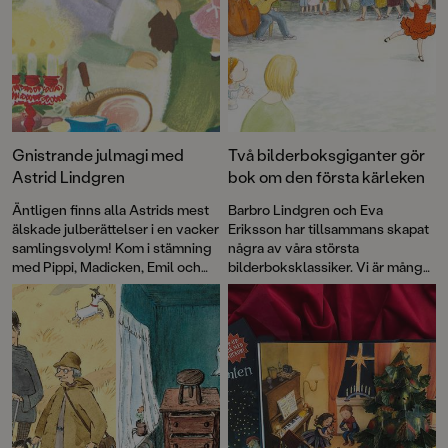
Gnistrande julmagi med
Två bilderboksgiganter gör
Astrid Lindgren
bok om den första kärleken
Äntligen finns alla Astrids mest
Barbro Lindgren och Eva
älskade julberättelser i en vacker
Eriksson har tillsammans skapat
samlingsvolym! Kom i stämning
några av våra största
med Pippi, Madicken, Emil och
bilderboksklassiker. Vi är många
alla de andra favoritfigurerna.
som skrattat med Max, njutit av
Boken är lite av en smällkaramell
den vilda bebins äventyr och
med klassiska färgillustrationer
gråtit floder till Andrejs längtan.
av bland andra Ilon Wikland,
Boken om Juan och Rosalia är
Björn Berg, Ingrid Vang Nyman
deras första gemensamma bok
och Eva Eriksson.
på många år.