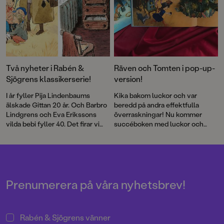
Två nyheter i Rabén &
Räven och Tomten i pop-up-
Sjögrens klassikerserie!
version!
I år fyller Pija Lindenbaums
Kika bakom luckor och var
älskade Gittan 20 år. Och Barbro
beredd på andra effektfulla
Lindgrens och Eva Erikssons
överraskningar! Nu kommer
vilda bebi fyller 40. Det firar vi
succéboken med luckor och
med nyutgåvor av de första
effekter som förstärker både
böckerna som en del i vår
stämning och dramatik i den fina
klassikerserie!
berättelsen.
Prenumerera på våra nyhetsbrev!
Rabén & Sjögrens vänner