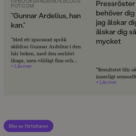
Svenska
OFBOOKSANDBIRDS.BLOGS
Pressröster
en komplett fruktkaka."
POT.COM
"Inte sånt tråkigt, det ska finnas något att gråta åt,
behöver dig
SPRÅK
”Gunnar Ardelius, han
annars är det ingen riktig kärlekshistoria. Slutet ska
Svenska
jag älskar d
vara sorgligt."
kan.”
"Nej, de lever lyckliga i alla sina dagar."
älskar dig s
PUBLICERINGSDATUM
"Med ett sparsamt språk
2006-03-28
mycket
skildrar Gunnar Ardelius i den
Produktion
här boken, med den oerhört
långa, men väldigt fina och
MILJÖMÄRKNING
+ Läs mer
sorgliga, titeln, ett
”Resultatet blir s
Nej
kärleksförhållandes tre
innerligt sensuell
stadier: nyförälskelsen,
+ Läs mer
CE-MÄRKNING
förändringen/konflikten,
Nej
slutet. Varje sida är som ett
ögonblick från en scen och
Produktdetaljer
man vill aldrig att det ska ta
slut. Det är inte många ord
ISBN
9789129663945
men de känns så starkt i
Mer av författaren
hjärtat att det inte behövs mer.
ANTAL SIDOR