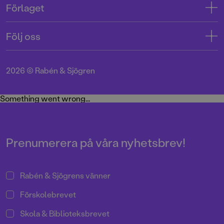
Förlaget
Tryckerigatan 4
Kundservice
Om oss
103 12 Stockholm
Följ oss
Användarvillkor intressenter
Jobba hos oss
Org.nr: 556045-7748
Användarvillkor nyhetsbrev
Facebook
Manus
2026
©
Rabén & Sjögren
Integritetspolicy
Instagram
Medarbetare
Cookie Policy
Twitter
Something went wrong...
Miljö och hållbarhet
Pressrum
Prenumerera på våra nyhetsbrev!
Rabén & Sjögrens vänner
Förskolebrevet
Skola & Biblioteksbrevet