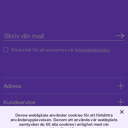
Klicka här för att acceptera vår
Integritetspolicy.
Adress
Adress
Kundservice
08-769 88 00
×
Kontakta oss
Denna webbplats använder cookies för att förbättra
Förlaget
användarupplevelsen. Genom att använda vår webbplats
Tryckerigatan 4
Kundservice
samtycker du till alla cookies i enlighet med vår