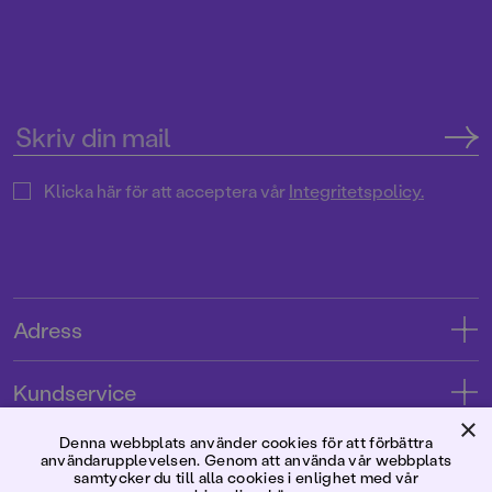
Klicka här för att acceptera vår
Integritetspolicy.
Adress
Adress
Kundservice
08-769 88 00
×
Kontakta oss
Denna webbplats använder cookies för att förbättra
Förlaget
användarupplevelsen. Genom att använda vår webbplats
Tryckerigatan 4
Kundservice
samtycker du till alla cookies i enlighet med vår