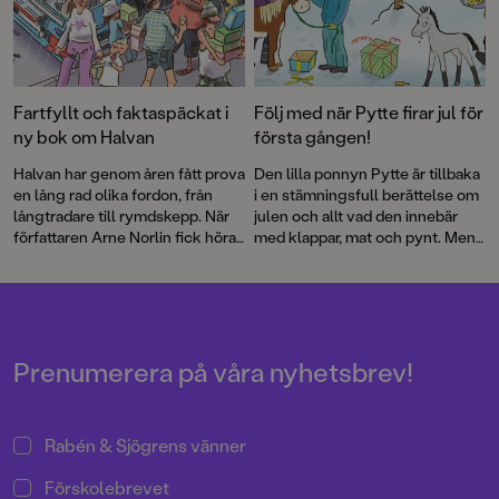
Fartfyllt och faktaspäckat i
Följ med när Pytte firar jul för
ny bok om Halvan
första gången!
Halvan har genom åren fått prova
Den lilla ponnyn Pytte är tillbaka
en lång rad olika fordon, från
i en stämningsfull berättelse om
långtradare till rymdskepp. När
julen och allt vad den innebär
författaren Arne Norlin fick höra
med klappar, mat och pynt. Men
talas om att glassbilsmelodin
framför allt om omtanke och
används i sökandet efter barn
snällhet. Ingrid Flygares böcker
som gått vilse fick Halvan ett
om Pytte och hans vänner är
nytt spännande uppdrag.
storfavoriter för alla små
hästälskare.
Prenumerera på våra nyhetsbrev!
Rabén & Sjögrens vänner
Förskolebrevet