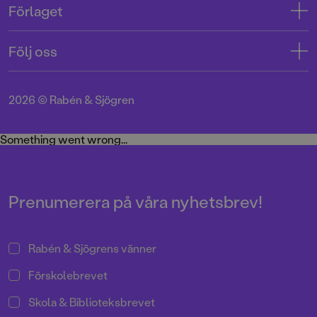
Förlaget
Tryckerigatan 4
Kundservice
Om oss
103 12 Stockholm
Följ oss
Användarvillkor intressenter
Jobba hos oss
Org.nr: 556045-7748
Användarvillkor nyhetsbrev
Facebook
Manus
2026
©
Rabén & Sjögren
Integritetspolicy
Instagram
Medarbetare
Cookie Policy
Twitter
Something went wrong...
Miljö och hållbarhet
Pressrum
Prenumerera på våra nyhetsbrev!
Rabén & Sjögrens vänner
Förskolebrevet
Skola & Biblioteksbrevet