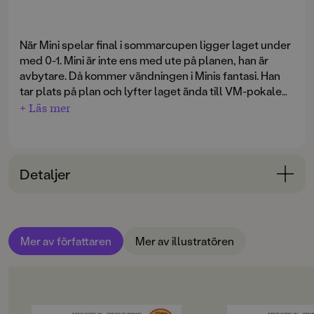
När Mini spelar final i sommarcupen ligger laget under
med 0-1. Mini är inte ens med ute på planen, han är
avbytare. Då kommer vändningen i Minis fantasi. Han
tar plats på plan och lyfter laget ända till VM-pokalen.
En bilderbok med riktig miljö och äkta fotbollsfeber!
+ Läs mer
Detaljer
Bokinformation
ÅLDERSGRUPP
Mer av författaren
Mer av illustratören
6-9
ORIGINALSPRÅK
Svenska
OM BOKEN
OM BOKEN