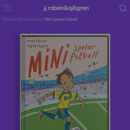
Böcker
/
Bilderböcker
/
Mini spelar fotboll