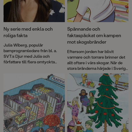
Ny serie med enkla och
Spännande och
roliga fakta
faktaspäckat om kampen
mot skogsbränder
Julia Wiberg, populär
barnprogramledare från bl. a.
Eftersom jorden har blivit
SVT:s Djur med Julia och
varmare och torrare brinner det
författare till flera omtyckta
allt oftare i våra skogar. När de
barnböcker om djur och natur,
stora bränderna härjade i Sverige
står bakom en ny lekfull
2018 uppstod idén att skapa en
faktaboksserie med spännande
faktabok för barn och låta Arne
ämnen för alla nyfikna barn i
Norlins och Jonas Burmans
förskoleåldern.
populära barnbokskaraktär
Halvan prova på
brandflygaryrket.