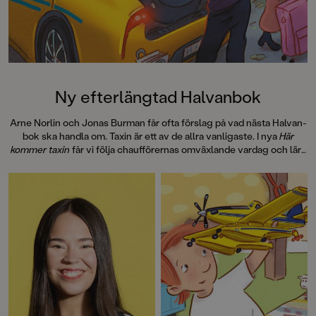
SvD"Mycket underhållande,
särskilt att rutscha med i Jenny
Dahlbergs bilder som inte sitter still
en enda sekund. På vartenda
uppslag finns tusen detaljer att
upptäcka. Inte minst delikat är att
följa familjens hund på dess
Ny efterlängtad Halvanbok
sniffande äventyr." - Pia Huss,
DN"En bok som kommer att locka
Arne Norlin och Jonas Burman får ofta förslag på vad nästa Halvan-
till skratt hos såväl små som stora." -
bok ska handla om. Taxin är ett av de allra vanligaste. I nya
Här
BTJ.
kommer taxin
får vi följa chaufförernas omväxlande vardag och lära
oss vad en hybridmotor är, hur en taxameter funkar och hur den
första svenska taxin såg ut.