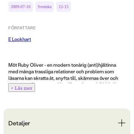
2009-07-16
Svenska
12-15
FÖRFATTARE
E Lockhart
Möt Ruby Oliver - en modern tonårig (anti)hjältinna
med många trassliga relationer och problem som
läsarna kan skratta åt, snyfta till, skämmas över och
garanterat kommer att identifiera sig med. Chick-lit när
+ Läs mer
den är som bäst!
Ruby Olivers lista över pojkvänner - de jag ångrar, de
som det kunde ha blivit nåt med och de som aldrig ens
såg mig
1. Adam (men han räknas inte)
Detaljer
2. Finn (men det var bara vad folk trodde)
3. Hutch (men honom vill jag helst inte tänka på)