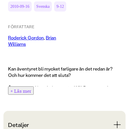
2010-09-16
Svenska
9-12
FÖRFATTARE
Roderick Gordon
,
Brian
Williams
Kan äventyret bli mycket farligare än det redan är?
Och hur kommer det att sluta?
Äventyret är långt ifrån över för Will Burrows och
+ Läs mer
vännerna när de kastar sig nerför stupet för att
undkomma Rebecka och hennes elaka tvilling. De
faller fritt, och samtidigt som de får uppleva hur
jordens dragningskraft minskar, breder underjordens
mörka mysterier ut sig. Fallet känns oändligt, men till
Detaljer
slut slår de i botten, en märklig svampliknande botten,