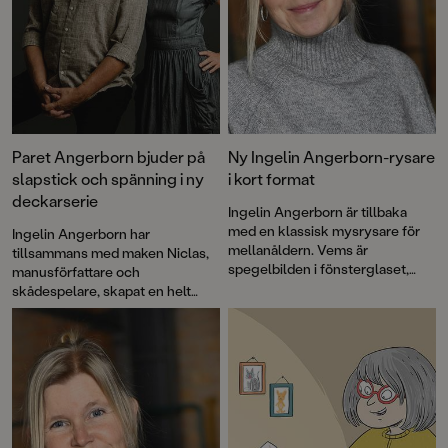
Paret Angerborn bjuder på
Ny Ingelin Angerborn-rysare
slapstick och spänning i ny
i kort format
deckarserie
Ingelin Angerborn är tillbaka
med en klassisk mysrysare för
Ingelin Angerborn har
mellanåldern. Vems är
tillsammans med maken Niclas,
spegelbilden i fönsterglaset,
manusförfattare och
varför står vindsdörren alltid på
skådespelare, skapat en helt
glänt och vad är det för märkliga
ny deckarserie: "Världens
saker undulaten säger? De
sämsta detektiver". Den första
spöklikt stämningsfulla
boken i serien,
De blodiga
illustrationerna är signerade Lina
händerna
, bjuder på fniss, knas,
Blixt.
lagom spänning och full fart. För
illustrationerna står Sandra
Fröjd.