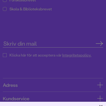
Skola & Biblioteksbrevet
Klicka här för att acceptera vår
Integritetspolicy.
Adress
Adress
Kundservice
08-769 88 00