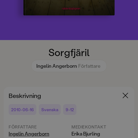
Sorgfjäril
Ingelin Angerborn
Författare
Beskrivning
2010-06-16
Svenska
9-12
FÖRFATTARE
MEDIEKONTAKT
Ingelin Angerborn
Erika Bjurling