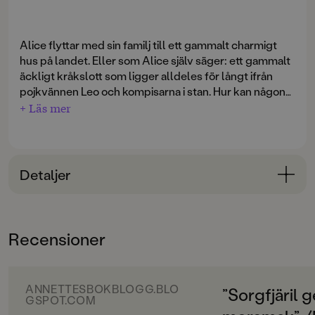
Alice flyttar med sin familj till ett gammalt charmigt
hus på landet. Eller som Alice själv säger: ett gammalt
äckligt kråkslott som ligger alldeles för långt ifrån
pojkvännen Leo och kompisarna i stan. Hur kan någon
vilja bo här?
+ Läs mer
När Alice satte på webbkameran var Leo redan där, i
den lilla rutan. Hon blev alldeles varm när hon såg
honom. Bilden var inte bra, men faktiskt lite bättre än
Detaljer
sist. Hon lutade sig framåt, så att han skulle kunna se
silverhjärtat ordentligt.
Bokinformation
Leo log.
ÅLDERSGRUPP
Fint! skrev han.
Recensioner
9-12
Tack, skrev Alice. Har du klippt dig?
Leo nickade. Bilden hackade och ryckte.
ORIGINALSPRÅK
Det blev inte som jag ville, skrev han.
Svenska
ANNETTESBOKBLOGG.BLO
”Sorgfjäril g
Men det är snyggt, svarade Alice.
GSPOT.COM
Leo gjorde en ful grimas. Sen tittade han in i kameran