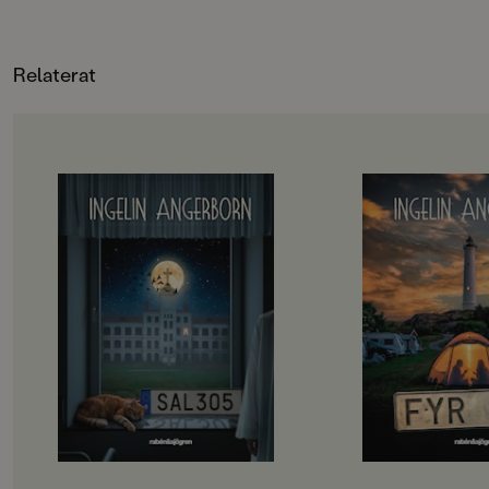
om Dåris?Ingelin A
Francesco, Ulf Löfgren, Katarina Kuick,
rysare är oändligt ä
Johanna Kristiansson, Poul Ströyer,
blivit moderna klassi
Lotta Geffenblad, Sanna Borell
Relaterat
ingår: Rum 213, Sal 
137 och Ond 113. Böc
fristående.
OM BOKEN
OM BOKEN
Fristående uppföljare till Rum 213
Fristående uppföljar
”Ingelin Angerborn är otroligt
”Ingelin Angerborn h
skicklig på att bygga upp rädslan i
igen.”
helt vanliga situationer.”
Corren”Fyr 137 är o
Dagens Nyheter”Det här är riktigt
väldigt bra mysrysar
bra!”
perfekt som sommar
Barn&ungdomsboksbloggenVem är
Bokkoll.seVem äger
det som tar Elviras hand just när
Elvira, Meja och Bea 
hon håller på att somna? Och vem
vid Svartudden? Ve
var det egentligen hon såg i
smyger utanför tjeje
sjukhussängen bredvid hennes i
natten? Och vem är 
natt? Elvira vet inte. Hon vet bara
Elvira ser i fyrens f
att hon cyklade omkull och att det
bara inbillning, elle
nu händer saker hon inte kan
något med den hem