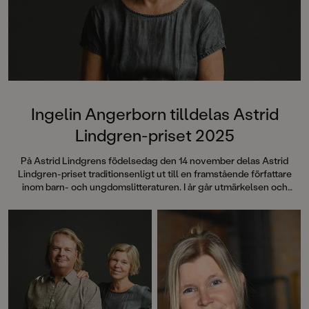
Ingelin Angerborn tilldelas Astrid
Lindgren-priset 2025
På Astrid Lindgrens födelsedag den 14 november delas Astrid
Lindgren-priset traditionsenligt ut till en framstående författare
inom barn- och ungdomslitteraturen. I år går utmärkelsen och
prissumman på 100 000 kronor till författaren Ingelin Angerborn.