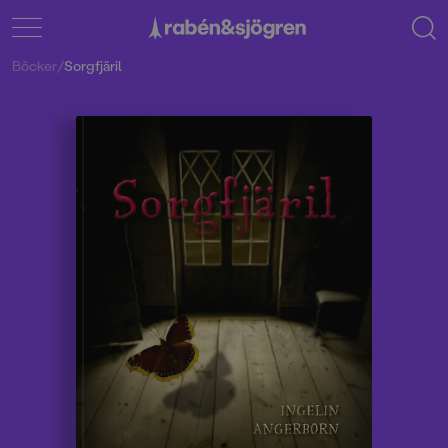
Böcker
/
Sorgfjäril