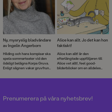
Ny, mysryslig bladvändare
Alice kan allt. Jo det kan hon
av Ingelin Angerborn
faktiskt!
Hilding och hans kompisar ska
Alice kan allt! är den
spela sommarteater vid den
efterlängtade uppföljaren till
ödsligt belägna Korpa Gruva.
Alice vet allt!, feel good-
Enligt sägnen vakar gruvfrun
bilderböcker om en alldeles
över platsen och varnar
underbart självklar tjej med
besökare för olyckor och ras.
härligt självförtroende.
Men hon kan också straffa den
som gör något dumt ...
Prenumerera på våra nyhetsbrev!