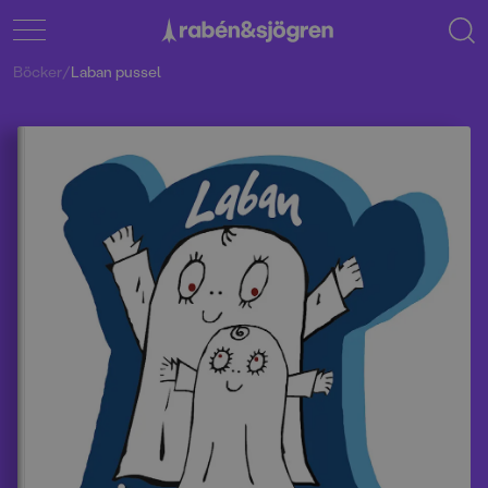
Böcker
/
Laban pussel