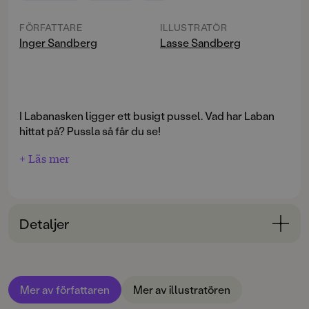
FÖRFATTARE
ILLUSTRATÖR
Inger Sandberg
Lasse Sandberg
I Labanasken ligger ett busigt pussel. Vad har Laban
hittat på? Pussla så får du se!
+ Läs mer
Detaljer
Bokinformation
ÅLDERSGRUPP
Mer av författaren
Mer av illustratören
3-6