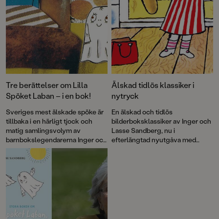
Tre berättelser om Lilla
Älskad tidlös klassiker i
Spöket Laban – i en bok!
nytryck
Sveriges mest älskade spöke är
En älskad och tidlös
tillbaka i en härligt tjock och
bilderboksklassiker av Inger och
matig samlingsvolym av
Lasse Sandberg, nu i
barnbokslegendarerna Inger och
efterlängtad nyutgåva med
Lasse Sandberg. Alldeles lagom
restaurerade bilder. Lilla Anna
läskig för små spökfantaster.
tillhör en av våra allra mest
kända barnbokskaraktärer och
här får vi följa med henne och
Långa Farbrorn ut på havet.