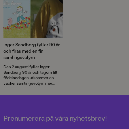
Inger Sandberg fyller 90 år
och firas med en fin
samlingsvolym
Den 2 augusti fyller Inger
Sandberg 90 år och lagom till
födelsedagen utkommer en
vacker samlingsvolym med
utvalda favoriter ur Inger och
Lasse Sandbergs stora
sagoskatt.
Prenumerera på våra nyhetsbrev!