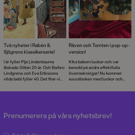
Två nyheter i Rabén &
Räven och Tomten i pop-up-
Sjögrens klassikerserie!
version!
I år fyller Pija Lindenbaums
Kika bakom luckor och var
älskade Gittan 20 år. Och Barbro
beredd på andra effektfulla
Lindgrens och Eva Erikssons
överraskningar! Nu kommer
vilda bebi fyller 40. Det firar vi
succéboken med luckor och
med nyutgåvor av de första
effekter som förstärker både
böckerna som en del i vår
stämning och dramatik i den fina
klassikerserie!
berättelsen.
Prenumerera på våra nyhetsbrev!