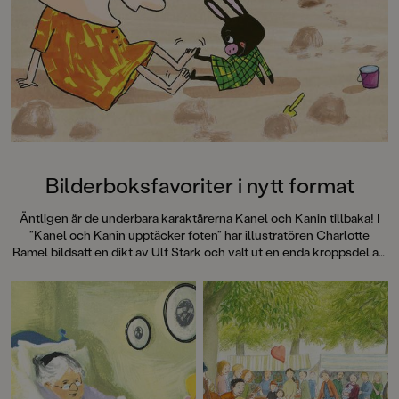
denna galet kaosiga och
medryckande bilderbok." - Erika
Hallhagen tipsar om årets bästa
böcker för barn och unga i
SvD"Mycket underhållande,
särskilt att rutscha med i Jenny
Dahlbergs bilder som inte sitter still
en enda sekund. På vartenda
uppslag finns tusen detaljer att
upptäcka. Inte minst delikat är att
följa familjens hund på dess
Bilderboksfavoriter i nytt format
sniffande äventyr." - Pia Huss,
DN"En bok som kommer att locka
Äntligen är de underbara karaktärerna Kanel och Kanin tillbaka! I
till skratt hos såväl små som stora." -
”Kanel och Kanin upptäcker foten” har illustratören Charlotte
BTJ.
Ramel bildsatt en dikt av Ulf Stark och valt ut en enda kroppsdel att
undersöka närmare.