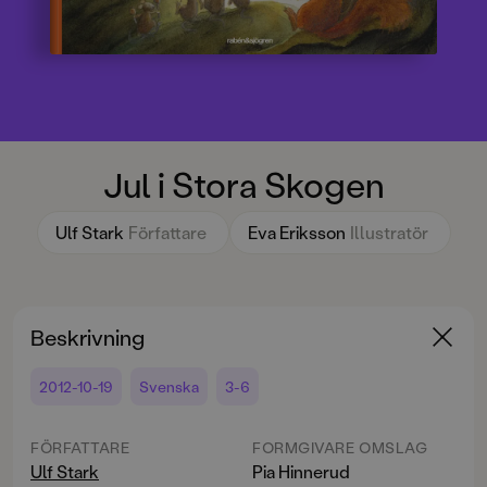
Jul i Stora Skogen
Ulf Stark
Författare
Eva Eriksson
Illustratör
Beskrivning
2012-10-19
Svenska
3-6
FÖRFATTARE
FORMGIVARE OMSLAG
Ulf Stark
Pia Hinnerud