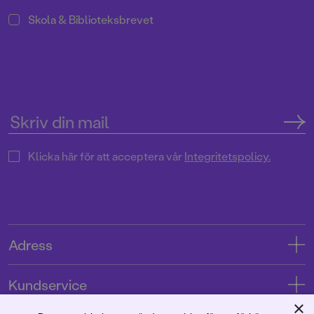
Skola & Biblioteksbrevet
Klicka här för att acceptera vår
Integritetspolicy.
Adress
Adress
Kundservice
08-769 88 00
×
Kontakta oss