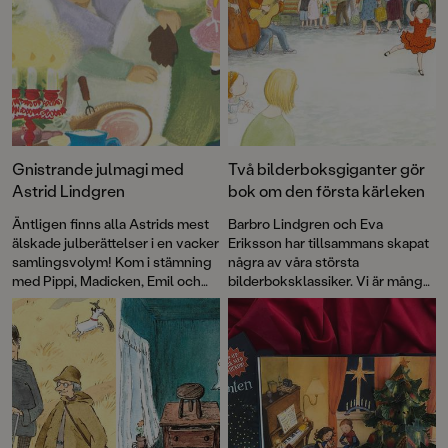
Gnistrande julmagi med
Två bilderboksgiganter gör
Astrid Lindgren
bok om den första kärleken
Äntligen finns alla Astrids mest
Barbro Lindgren och Eva
älskade julberättelser i en vacker
Eriksson har tillsammans skapat
samlingsvolym! Kom i stämning
några av våra största
med Pippi, Madicken, Emil och
bilderboksklassiker. Vi är många
alla de andra favoritfigurerna.
som skrattat med Max, njutit av
Boken är lite av en smällkaramell
den vilda bebins äventyr och
med klassiska färgillustrationer
gråtit floder till Andrejs längtan.
av bland andra Ilon Wikland,
Boken om Juan och Rosalia är
Björn Berg, Ingrid Vang Nyman
deras första gemensamma bok
och Eva Eriksson.
på många år.